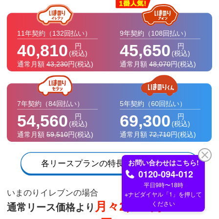
11年契約
（132回払い）
9年契約
（108回払い）
40,810
45,650
円
円
(税込)
(税込)
通常月額
43,230
円
(税込)
通常月額
48,070
円
(税込)
7年契約
（84回払い）
5年契約
（60回払い）
54,560
69,300
円
円
(税込)
(税込)
通常月額
59,510
円
(税込)
通常月額
72,710
円
(税込)
各リースプランの特長一覧はこちら
いまのりイレブンの場合
月々2,420円OFF
通常リース価格より