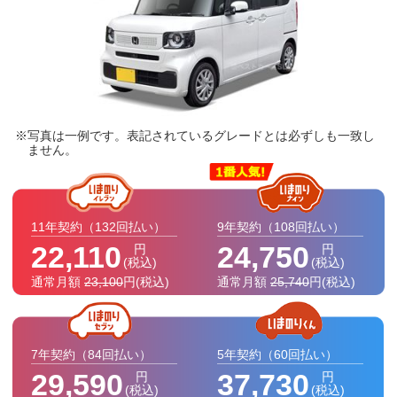
写真は一例です。表記されているグレードとは必ずしも一致し
ません。
11年契約
（132回払い）
9年契約
（108回払い）
22,110
24,750
円
円
(税込)
(税込)
通常月額
23,100
円
(税込)
通常月額
25,740
円
(税込)
7年契約
（84回払い）
5年契約
（60回払い）
29,590
37,730
円
円
(税込)
(税込)