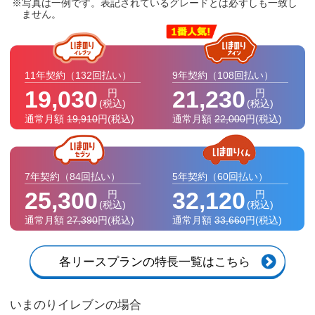
写真は一例です。表記されているグレードとは必ずしも一致し
ません。
11年契約
（132回払い）
9年契約
（108回払い）
19,030
21,230
円
円
(税込)
(税込)
通常月額
19,910
円
(税込)
通常月額
22,000
円
(税込)
7年契約
（84回払い）
5年契約
（60回払い）
25,300
32,120
円
円
(税込)
(税込)
通常月額
27,390
円
(税込)
通常月額
33,660
円
(税込)
各リースプランの特長一覧はこちら
いまのりイレブンの場合