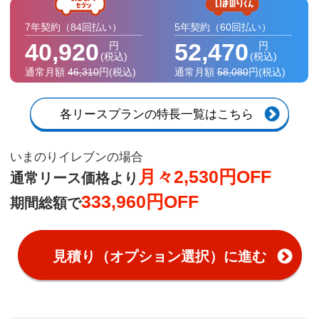
7年契約
（84回払い）
5年契約
（60回払い）
40,920
52,470
円
円
(税込)
(税込)
通常月額
46,310
円
(税込)
通常月額
58,080
円
(税込)
各リースプランの特長一覧はこちら
いまのりイレブンの場合
月々2,530円OFF
通常リース価格より
333,960円OFF
期間総額で
見積り（オプション選択）に進む