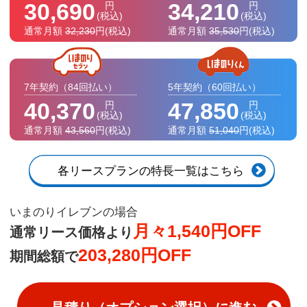
30,690
34,210
円
円
(税込)
(税込)
通常月額
32,230
円
(税込)
通常月額
35,530
円
(税込)
7年契約
（84回払い）
5年契約
（60回払い）
40,370
47,850
円
円
(税込)
(税込)
通常月額
43,560
円
(税込)
通常月額
51,040
円
(税込)
各リースプランの特長一覧はこちら
いまのりイレブンの場合
月々1,540円OFF
通常リース価格より
203,280円OFF
期間総額で