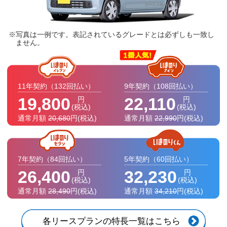
写真は一例です。表記されているグレードとは必ずしも一致し
ません。
11年契約
（132回払い）
9年契約
（108回払い）
19,800
22,110
円
円
(税込)
(税込)
通常月額
20,680
円
(税込)
通常月額
22,990
円
(税込)
7年契約
（84回払い）
5年契約
（60回払い）
26,400
32,230
円
円
(税込)
(税込)
通常月額
28,490
円
(税込)
通常月額
34,210
円
(税込)
各リースプランの特長一覧はこちら