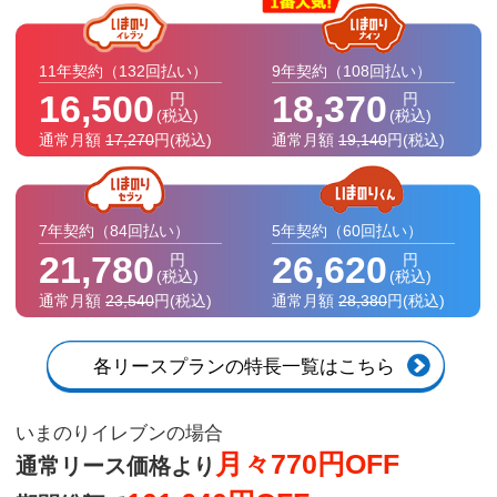
11年契約
（132回払い）
9年契約
（108回払い）
16,500
18,370
円
円
(税込)
(税込)
通常月額
17,270
円
(税込)
通常月額
19,140
円
(税込)
7年契約
（84回払い）
5年契約
（60回払い）
21,780
26,620
円
円
(税込)
(税込)
通常月額
23,540
円
(税込)
通常月額
28,380
円
(税込)
各リースプランの特長一覧はこちら
いまのりイレブンの場合
月々770円OFF
通常リース価格より