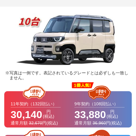
写真は一例です。表記されているグレードとは必ずしも一致し
ません。
11年契約
（132回払い）
9年契約
（108回払い）
30,140
33,880
円
円
(税込)
(税込)
通常月額
32,670
円
(税込)
通常月額
36,960
円
(税込)