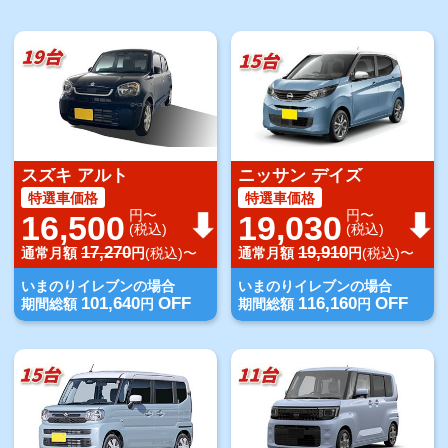
スズキ アルト
ニッサン デイズ
特選車価格
特選車価格
円〜
円〜
16,500
19,030
(税込)
(税込)
17,270
19,910
通常月額
円
(税込)〜
通常月額
円
(税込)〜
いまのりイレブンの場合
いまのりイレブンの場合
101,640
OFF
116,160
OFF
期間総額
円
期間総額
円