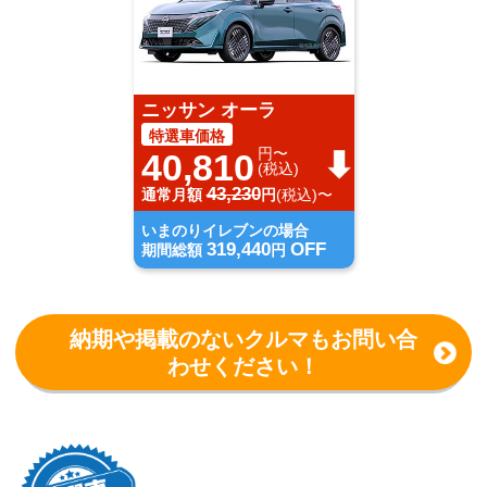
ニッサン オーラ
特選車価格
円〜
40,810
(税込)
43,230
通常月額
円
(税込)〜
いまのりイレブンの場合
319,440
OFF
期間総額
円
納期や掲載のないクルマもお問い合
わせください！