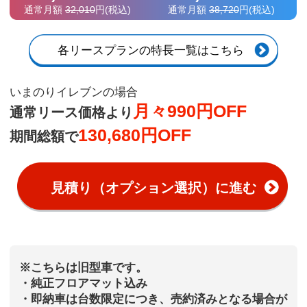
通常月額
32,010
円
(税込)
通常月額
38,720
円
(税込)
各リースプランの特長一覧はこちら
いまのりイレブンの場合
月々990円OFF
通常リース価格より
130,680円OFF
期間総額で
見積り（オプション選択）に進む
※こちらは旧型車です。
・純正フロアマット込み
・即納車は台数限定につき、売約済みとなる場合が