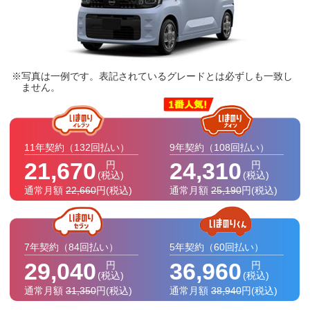
写真は一例です。表記されているグレードとは必ずしも一致し
ません。
11年契約
（132回払い）
9年契約
（108回払い）
21,670
24,310
円
円
(税込)
(税込)
通常月額
22,660
円
(税込)
通常月額
25,190
円
(税込)
7年契約
（84回払い）
5年契約
（60回払い）
29,040
36,960
円
円
(税込)
(税込)
通常月額
31,350
円
(税込)
通常月額
38,940
円
(税込)