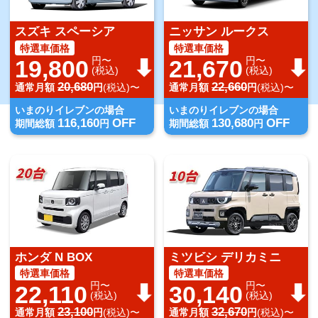
スズキ スペーシア
ニッサン ルークス
特選車価格
特選車価格
円〜
円〜
19,800
21,670
(税込)
(税込)
20,680
22,660
通常月額
円
(税込)〜
通常月額
円
(税込)〜
いまのりイレブンの場合
いまのりイレブンの場合
116,160
OFF
130,680
OFF
期間総額
円
期間総額
円
ホンダ N BOX
ミツビシ デリカミニ
特選車価格
特選車価格
円〜
円〜
22,110
30,140
(税込)
(税込)
23,100
32,670
通常月額
円
(税込)〜
通常月額
円
(税込)〜