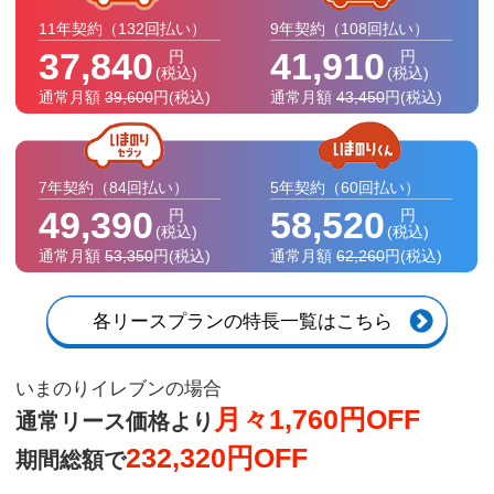
11年契約
（132回払い）
9年契約
（108回払い）
37,840
41,910
円
円
(税込)
(税込)
通常月額
39,600
円
(税込)
通常月額
43,450
円
(税込)
7年契約
（84回払い）
5年契約
（60回払い）
49,390
58,520
円
円
(税込)
(税込)
通常月額
53,350
円
(税込)
通常月額
62,260
円
(税込)
各リースプランの特長一覧はこちら
いまのりイレブンの場合
月々1,760円OFF
通常リース価格より
232,320円OFF
期間総額で