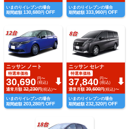
いまのりイレブンの場合
いまのりイレブンの場合
130,680
OFF
333,960
OFF
期間総額
円
期間総額
円
ニッサン ノート
ニッサン セレナ
特選車価格
特選車価格
円〜
円〜
30,690
37,840
(税込)
(税込)
32,230
39,600
通常月額
円
(税込)〜
通常月額
円
(税込)〜
いまのりイレブンの場合
いまのりイレブンの場合
203,280
OFF
232,320
OFF
期間総額
円
期間総額
円