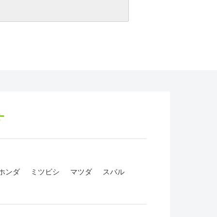
す
ホンダ
ミツビシ
マツダ
スバル