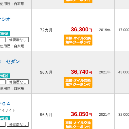
使用歴：自家用
クシオ
36,300
72カ月
2019年
17,00
円
修復歴なし
使用歴：自家用
３ セダン
36,740
96カ月
2021年
43,00
円
修復歴なし
使用歴：自家用
サＧ４
アイサイト
36,850
96カ月
2021年
32,00
円
修復歴なし