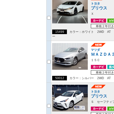
トヨタ
プリウス
Ｘ
車検２年付き
15499
カラー：ホワイト
2WD
AT
ー
マツダ
ＭＡＺＤＡ
１５Ｃ
車検２年付き
50012
カラー：シルバー
2WD
AT
トヨタ
プリウス
Ｓ セーフティ