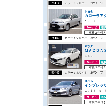
75114
カラー：シルバー
2WD
AT
トヨタ
カローラア
１．５Ｘ
車検２年付き
75153
カラー：シルバー
2WD
AT
マツダ
ＭＡＺＤＡ
１５Ｃ
車検２年付き
50445
カラー：ホワイト
2WD
AT
スバル
インプレッ
１．６ｉ－Ｓ 
車検２年付き