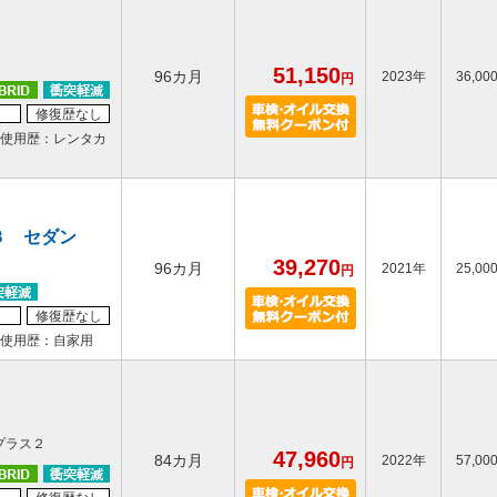
51,150
96カ月
2023年
36,00
円
修復歴なし
使用歴：レンタカ
３ セダン
39,270
96カ月
2021年
25,00
円
修復歴なし
使用歴：自家用
プラス２
47,960
84カ月
2022年
57,00
円