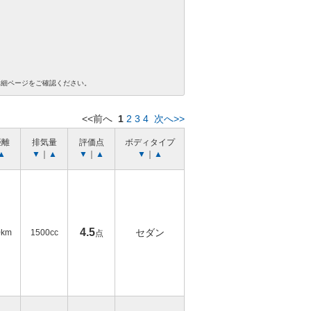
詳細ページをご確認ください。
<<前へ
1
2
3
4
次へ>>
距離
排気量
評価点
ボディタイプ
▲
▼
｜
▲
▼
｜
▲
▼
｜
▲
4.5
セダン
0km
1500cc
点