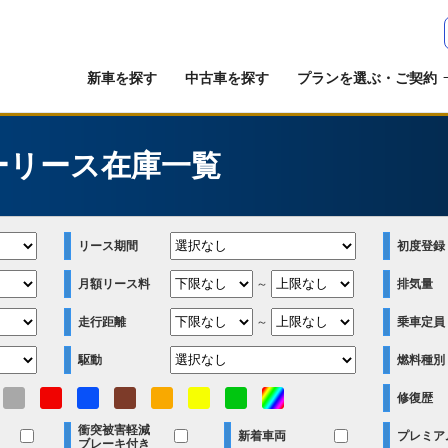
新車を探す
中古車を探す
プランを選ぶ・ご契約
ーリース在庫一覧
リース期間
初度登録
月額リース料
～
排気量
走行距離
～
乗車定員
駆動
燃料種別
修復歴
衝突被害軽減
新着車両
プレミア
ブレーキ付き