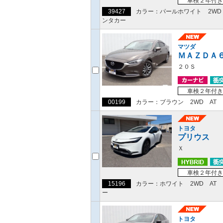
車検２年付き
39427
カラー：パールホワイト
2WD
ンタカー
マツダ
ＭＡＺＤＡ
２０Ｓ
車検２年付き
00199
カラー：ブラウン
2WD
AT
トヨタ
プリウス
Ｘ
車検２年付き
15196
カラー：ホワイト
2WD
AT
ー
トヨタ