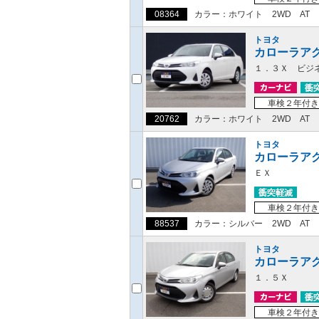
08364
カラー：ホワイト
2WD
AT
トヨタ
カローラア
１．３Ｘ ビジ
車検２年付き
20762
カラー：ホワイト
2WD
AT
トヨタ
カローラア
ＥＸ
車検２年付き
88537
カラー：シルバー
2WD
AT
トヨタ
カローラア
１．５Ｘ
車検２年付き