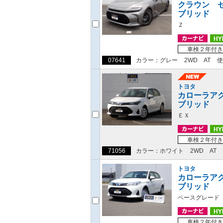
クラウン 
ブリッド
Ｚ
車検２年付き
07641
カラー：グレー
2WD
AT
使
トヨタ
カローラア
ブリッド
ＥＸ
車検２年付き
71056
カラー：ホワイト
2WD
AT
トヨタ
カローラア
ブリッド
ベースグレード
車検２年付き