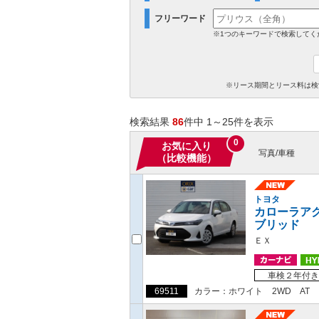
フリーワード
※1つのキーワードで検索してく
※リース期間とリース料は検
検索結果
86
件中 1～25件を表示
0
お気に入り
写真/車種
（比較機能）
トヨタ
カローラア
ブリッド
ＥＸ
車検２年付き
69511
カラー：ホワイト
2WD
AT