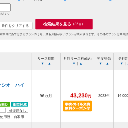
ださい。
検索結果を見る
（
86
）
台
条件をクリアする
索条件にあてはまるプランのうち、最も月額が安いプランが表示されます。その他のプランは車両
リース期間
月額リース料
初度登録
走行
(税込)
▼
｜
▲
▼
｜
▲
▼
｜
▲
▼
｜
クシオ ハイ
43,230
96カ月
2023年
16,00
円
修復歴なし
使用歴：自家用