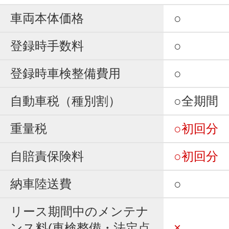
車両本体価格
○
登録時手数料
○
登録時車検整備費用
○
自動車税（種別割）
○全期間
重量税
○初回分
自賠責保険料
○初回分
納車陸送費
○
リース期間中のメンテナ
ンス料(車検整備・法定点
×