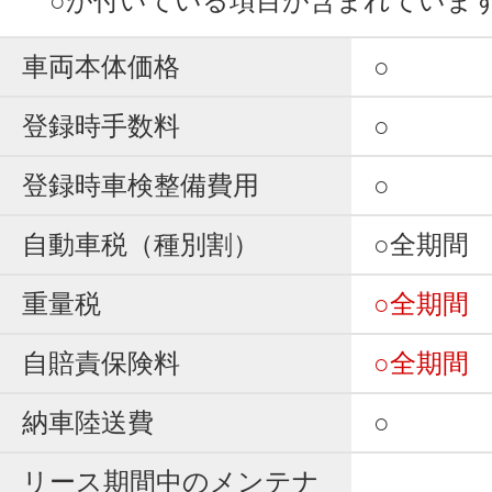
○が付いている項目が含まれていま
車両本体価格
○
登録時手数料
○
登録時車検整備費用
○
自動車税（種別割）
○全期間
重量税
○全期間
自賠責保険料
○全期間
納車陸送費
○
リース期間中のメンテナ