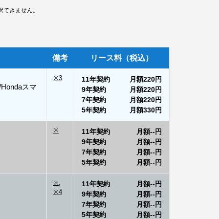
択できません。
備考
リース料（税込）
※3
11年契約
月額
220円
Hondaスマ
9年契約
月額
220円
7年契約
月額
220円
5年契約
月額
330円
※
11年契約
月額
--円
9年契約
月額
--円
7年契約
月額
--円
5年契約
月額
--円
※,
11年契約
月額
--円
※4
9年契約
月額
--円
7年契約
月額
--円
5年契約
月額
--円