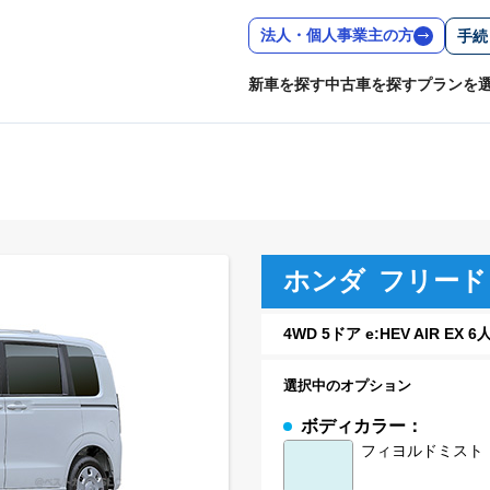
法人・個人事業主の方
手続
新車を探す
中古車を探す
プランを
ホンダ
フリード
4WD 5ドア e:HEV AIR EX 
選択中のオプション
ボディカラー：
フィヨルドミスト