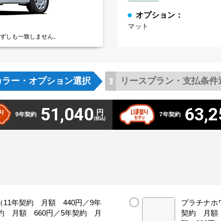
オプション：
マット
ずしも一致しません。
カラー・
オプション選択
リースプラン・
支払条件
51,040
63,2
円
9年契約
7年契約
(税込)
11年契約 月額 440円／9年
プラチナホワ
約 月額 660円／5年契約 月
契約 月額 