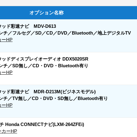
オプション名称
ッド彩速ナビ MDV-D613
インチ／フルセグ／SD／CD／DVD／Bluetooth／地上デジタルTV
カーHP
ッドディスプレイオーディオ DDX5020SR
インチ／SD無し／CD・DVD・Bluetooth有り
カーHP
ッド彩速ナビ MDR-D213M(ビジネスモデル)
インチ／TV無し／CD・DVD・SD無し／Bluetooth有り
カーHP
 Honda CONNECTナビ(LXM-264ZFEi)
ーカーHP