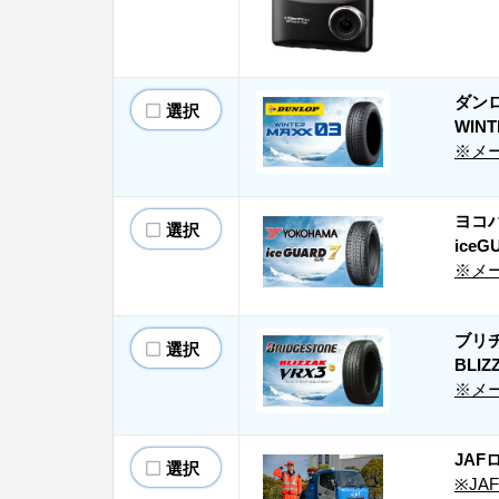
ダン
選択
WINT
※メ
ヨコ
選択
iceG
※メ
ブリ
選択
BLIZ
※メ
JAF
選択
※J