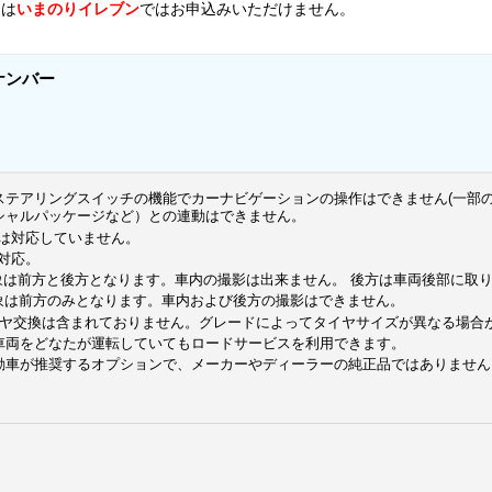
Fは
いまのりイレブン
ではお申込みいただけません。
ナンバー
ステアリングスイッチの機能でカーナビゲーションの操作はできません(一部
シャルパッケージなど）との連動はできません。
には対応していません。
に対応。
象は前方と後方となります。車内の撮影は出来ません。 後方は車両後部に取
対象は前方のみとなります。車内および後方の撮影はできません。
イヤ交換は含まれておりません。グレードによってタイヤサイズが異なる場合
車両をどなたが運転していてもロードサービスを利用できます。
動車が推奨するオプションで、メーカーやディーラーの純正品ではありません