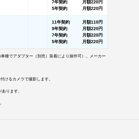
7年契約
月額
220円
5年契約
月額
220円
11年契約
月額
110円
9年契約
月額
220円
7年契約
月額
220円
5年契約
月額
220円
の車種でアダプター（別売）装着により操作可）。メーカー
り付けるカメラで撮影します。
があります。
。