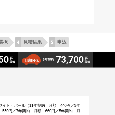
選択
見積
結果
申
込
50
73,700
円
円
5年契約
(税込)
(税込)
イト・パール（11年契約 月額 440円／9年
550円／7年契約 月額 660円／5年契約 月