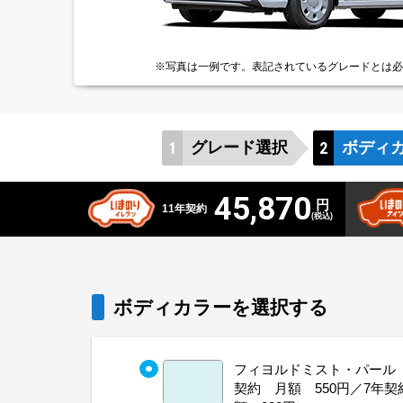
※写真は一例です。
表記されているグレードとは
必
グレード
選択
ボディ
45,870
円
11年契約
(税込)
ボディカラーを選択する
フィヨルドミスト・パール（
契約 月額 550円／7年契