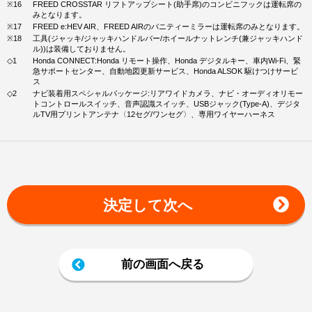
※16
FREED CROSSTAR リフトアップシート(助手席)のコンビニフックは運転席の
みとなります。
※17
FREED e:HEV AIR、FREED AIRのバニティーミラーは運転席のみとなります。
※18
工具(ジャッキ/ジャッキハンドルバー/ホイールナットレンチ(兼ジャッキハンド
ル))は装備しておりません。
◇1
Honda CONNECT:Honda リモート操作、Honda デジタルキー、車内Wi-Fi、緊
急サポートセンター、自動地図更新サービス、Honda ALSOK 駆けつけサービ
ス
◇2
ナビ装着用スペシャルパッケージ:リアワイドカメラ、ナビ・オーディオリモー
トコントロールスイッチ、音声認識スイッチ、USBジャック(Type-A)、デジタ
ルTV用プリントアンテナ〈12セグ/ワンセグ〉、専用ワイヤーハーネス
決定して次へ
前の画面へ戻る