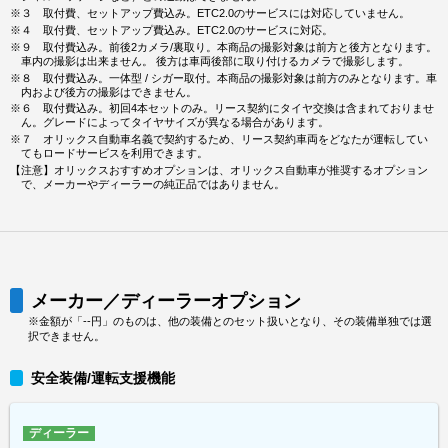
※３ 取付費、セットアップ費込み。ETC2.0のサービスには対応していません。
※４ 取付費、セットアップ費込み。ETC2.0のサービスに対応。
※９ 取付費込み。前後2カメラ/裏取り。本商品の撮影対象は前方と後方となります。
車内の撮影は出来ません。 後方は車両後部に取り付けるカメラで撮影します。
※８ 取付費込み。一体型 / シガー取付。本商品の撮影対象は前方のみとなります。車
内および後方の撮影はできません。
※６ 取付費込み。初回4本セットのみ。リース契約にタイヤ交換は含まれておりませ
ん。グレードによってタイヤサイズが異なる場合があります。
※７ オリックス自動車名義で契約するため、リース契約車両をどなたが運転してい
てもロードサービスを利用できます。
【注意】オリックスおすすめオプションは、オリックス自動車が推奨するオプション
で、メーカーやディーラーの純正品ではありません。
メーカー／ディーラーオプション
※金額が「--円」のものは、他の装備とのセット扱いとなり、その装備単独では選
択できません。
安全装備/運転支援機能
ディーラー