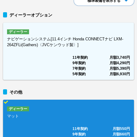
標準装備を表示する
ディーラーオプション
ディーラー
ナビゲーションシステム[11.4インチ Honda CONNECTナビ LXM-
264ZFLi(Gathers)〈JVCケンウッド製〉]
11年契約
月額
3,740円
9年契約
月額
4,290円
7年契約
月額
5,390円
5年契約
月額
6,930円
その他
ディーラー
マット
11年契約
月額
550円
9年契約
月額
660円