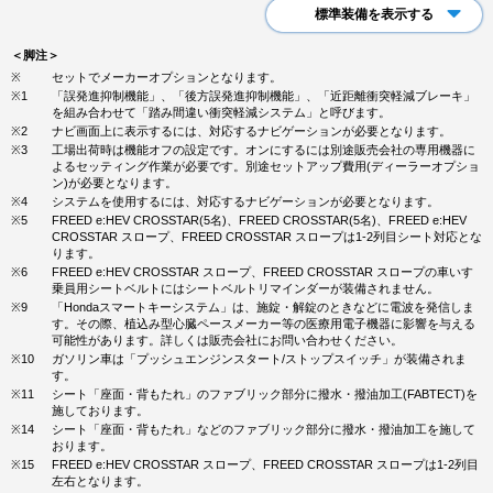
標準装備を表示する
＜脚注＞
※
セットでメーカーオプションとなります。
※1
「誤発進抑制機能」、「後方誤発進抑制機能」、「近距離衝突軽減ブレーキ」
を組み合わせて「踏み間違い衝突軽減システム」と呼びます。
※2
ナビ画面上に表示するには、対応するナビゲーションが必要となります。
※3
工場出荷時は機能オフの設定です。オンにするには別途販売会社の専用機器に
よるセッティング作業が必要です。別途セットアップ費用(ディーラーオプショ
ン)が必要となります。
※4
システムを使用するには、対応するナビゲーションが必要となります。
※5
FREED e:HEV CROSSTAR(5名)、FREED CROSSTAR(5名)、FREED e:HEV
CROSSTAR スロープ、FREED CROSSTAR スロープは1-2列目シート対応とな
ります。
※6
FREED e:HEV CROSSTAR スロープ、FREED CROSSTAR スロープの車いす
乗員用シートベルトにはシートベルトリマインダーが装備されません。
※9
「Hondaスマートキーシステム」は、施錠・解錠のときなどに電波を発信しま
す。その際、植込み型心臓ペースメーカー等の医療用電子機器に影響を与える
可能性があります。詳しくは販売会社にお問い合わせください。
※10
ガソリン車は「プッシュエンジンスタート/ストップスイッチ」が装備されま
す。
※11
シート「座面・背もたれ」のファブリック部分に撥水・撥油加工(FABTECT)を
施しております。
※14
シート「座面・背もたれ」などのファブリック部分に撥水・撥油加工を施して
おります。
※15
FREED e:HEV CROSSTAR スロープ、FREED CROSSTAR スロープは1-2列目
左右となります。