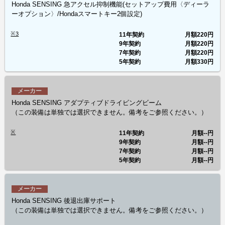
Honda SENSING 急アクセル抑制機能(セットアップ費用〈ディーラ
ーオプション〉/Hondaスマートキー2個設定)
※3
11年契約
月額
220円
9年契約
月額
220円
7年契約
月額
220円
5年契約
月額
330円
メーカー
Honda SENSING アダプティブドライビングビーム
（この装備は単独では選択できません。備考をご参照ください。）
※
11年契約
月額
--円
9年契約
月額
--円
7年契約
月額
--円
5年契約
月額
--円
メーカー
Honda SENSING 後退出庫サポート
（この装備は単独では選択できません。備考をご参照ください。）