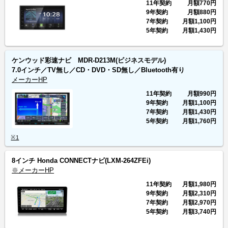
11年契約
月額
770円
9年契約
月額
880円
7年契約
月額
1,100円
5年契約
月額
1,430円
ケンウッド彩速ナビ MDR-D213M(ビジネスモデル)
7.0インチ／TV無し／CD・DVD・SD無し／Bluetooth有り
メーカーHP
11年契約
月額
990円
9年契約
月額
1,100円
7年契約
月額
1,430円
5年契約
月額
1,760円
※1
8インチ Honda CONNECTナビ(LXM-264ZFEi)
※メーカーHP
11年契約
月額
1,980円
9年契約
月額
2,310円
7年契約
月額
2,970円
5年契約
月額
3,740円