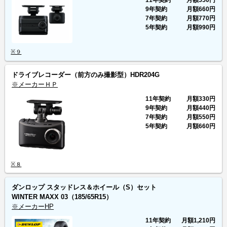
9年契約
月額
660円
7年契約
月額
770円
5年契約
月額
990円
※９
ドライブレコーダー（前方のみ撮影型）HDR204G
※メーカーＨＰ
11年契約
月額
330円
9年契約
月額
440円
7年契約
月額
550円
5年契約
月額
660円
※８
ダンロップ スタッドレス＆ホイール（S）セット
WINTER MAXX 03
（185/65R15）
※メーカーHP
11年契約
月額
1,210円