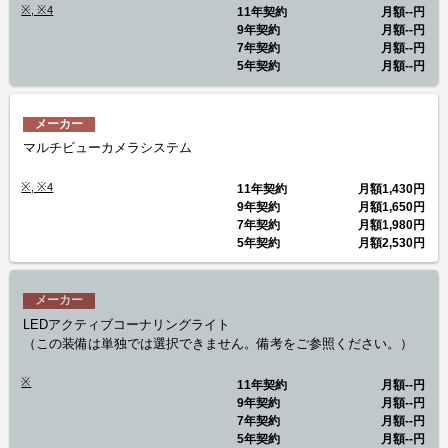
※, ※4
11年契約
月額
--円
9年契約
月額
--円
7年契約
月額
--円
5年契約
月額
--円
メーカー
マルチビューカメラシステム
※, ※4
11年契約
月額
1,430円
9年契約
月額
1,650円
7年契約
月額
1,980円
5年契約
月額
2,530円
メーカー
LEDアクティブコーナリングライト
（この装備は単独では選択できません。備考をご参照ください。）
※
11年契約
月額
--円
9年契約
月額
--円
7年契約
月額
--円
5年契約
月額
--円