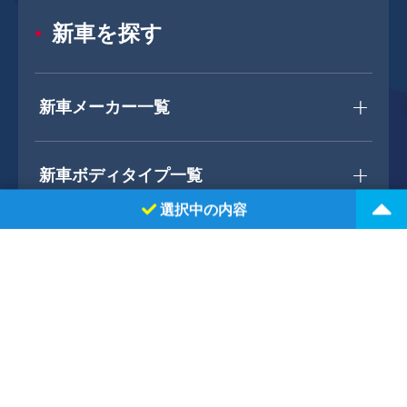
新車を探す
新車メーカー一覧
新車ボディタイプ一覧
選択中の内容
ホンダ
フリード
2WD 5ドア e:HEV CROSSTAR 5人乗り 5人 1500cc ガソリン AT
中古車を探す
選択中のオプション
ボディカラー：
中古車メーカー一覧
デザートベージュ・パール