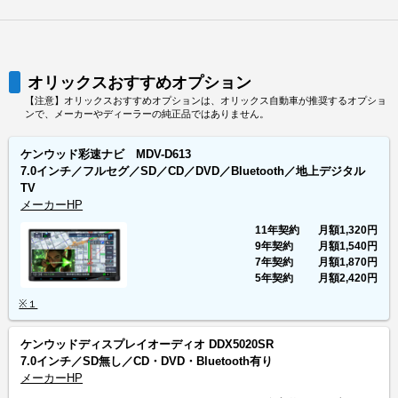
オリックスおすすめオプション
【注意】オリックスおすすめオプションは、オリックス自動車が推奨するオプショ
ンで、メーカーやディーラーの純正品ではありません。
ケンウッド彩速ナビ MDV-D613
7.0インチ／フルセグ／SD／CD／DVD／Bluetooth／地上デジタル
TV
メーカーHP
11年契約
月額
1,320円
9年契約
月額
1,540円
7年契約
月額
1,870円
5年契約
月額
2,420円
※１
ケンウッドディスプレイオーディオ DDX5020SR
7.0インチ／SD無し／CD・DVD・Bluetooth有り
メーカーHP