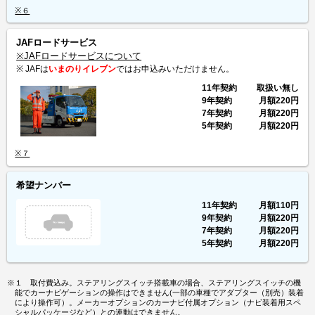
※６
JAFロードサービス
※JAFロードサービスについて
※ JAFは
いまのりイレブン
ではお申込みいただけません。
11年契約
取扱い無し
9年契約
月額
220円
7年契約
月額
220円
5年契約
月額
220円
※７
希望ナンバー
11年契約
月額
110円
9年契約
月額
220円
7年契約
月額
220円
5年契約
月額
220円
※１ 取付費込み。ステアリングスイッチ搭載車の場合、ステアリングスイッチの機
能でカーナビゲーションの操作はできません(一部の車種でアダプター（別売）装着
により操作可）。メーカーオプションのカーナビ付属オプション（ナビ装着用スペ
シャルパッケージなど）との連動はできません。