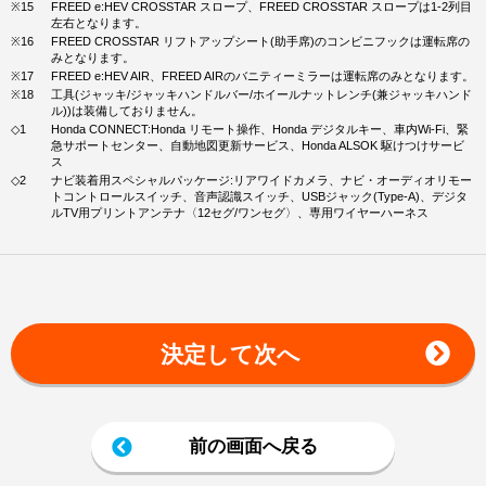
※15
FREED e:HEV CROSSTAR スロープ、FREED CROSSTAR スロープは1-2列目
左右となります。
※16
FREED CROSSTAR リフトアップシート(助手席)のコンビニフックは運転席の
みとなります。
※17
FREED e:HEV AIR、FREED AIRのバニティーミラーは運転席のみとなります。
※18
工具(ジャッキ/ジャッキハンドルバー/ホイールナットレンチ(兼ジャッキハンド
ル))は装備しておりません。
◇1
Honda CONNECT:Honda リモート操作、Honda デジタルキー、車内Wi-Fi、緊
急サポートセンター、自動地図更新サービス、Honda ALSOK 駆けつけサービ
ス
◇2
ナビ装着用スペシャルパッケージ:リアワイドカメラ、ナビ・オーディオリモー
トコントロールスイッチ、音声認識スイッチ、USBジャック(Type-A)、デジタ
ルTV用プリントアンテナ〈12セグ/ワンセグ〉、専用ワイヤーハーネス
決定して次へ
前の画面へ戻る