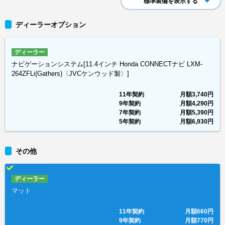
標準装備を表示する
ディーラーオプション
ディーラー
ナビゲーションシステム[11.4インチ Honda CONNECTナビ LXM-
264ZFLi(Gathers)〈JVCケンウッド製〉]
11年契約
月額
3,740円
9年契約
月額
4,290円
7年契約
月額
5,390円
5年契約
月額
6,930円
その他
ディーラー
マット
11年契約
月額
660円
9年契約
月額
770円