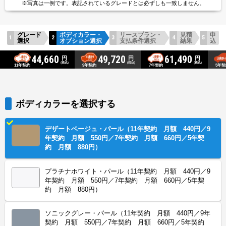
※写真は一例です。
表記されているグレードとは
必ずしも一致しません。
グレード
ボディカラー・
リースプラン・
見積
申
選択
オプション選択
支払条件選択
結果
込
44,660
49,720
61,490
円
円
円
(税込)
(税込)
(税込)
11年契約
5年契
9年契約
7年契約
ボディカラーを選択する
デザートベージュ・パール（11年契約 月額 440円／9
年契約 月額 550円／7年契約 月額 660円／5年契
約 月額 880円）
プラチナホワイト・パール（11年契約 月額 440円／9
年契約 月額 550円／7年契約 月額 660円／5年契
約 月額 880円）
ソニックグレー・パール（11年契約 月額 440円／9年
契約 月額 550円／7年契約 月額 660円／5年契約