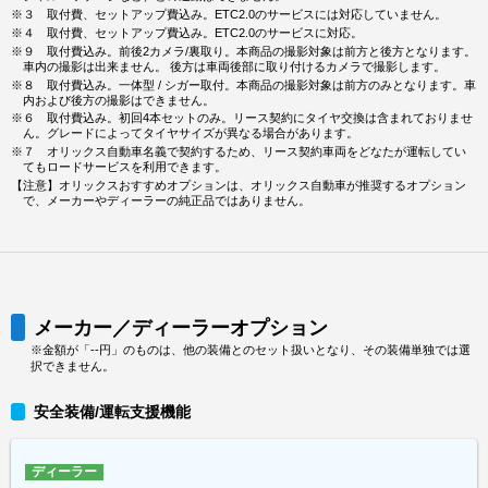
※３ 取付費、セットアップ費込み。ETC2.0のサービスには対応していません。
※４ 取付費、セットアップ費込み。ETC2.0のサービスに対応。
※９ 取付費込み。前後2カメラ/裏取り。本商品の撮影対象は前方と後方となります。
車内の撮影は出来ません。 後方は車両後部に取り付けるカメラで撮影します。
※８ 取付費込み。一体型 / シガー取付。本商品の撮影対象は前方のみとなります。車
内および後方の撮影はできません。
※６ 取付費込み。初回4本セットのみ。リース契約にタイヤ交換は含まれておりませ
ん。グレードによってタイヤサイズが異なる場合があります。
※７ オリックス自動車名義で契約するため、リース契約車両をどなたが運転してい
てもロードサービスを利用できます。
【注意】オリックスおすすめオプションは、オリックス自動車が推奨するオプション
で、メーカーやディーラーの純正品ではありません。
メーカー／ディーラーオプション
※金額が「--円」のものは、他の装備とのセット扱いとなり、その装備単独では選
択できません。
安全装備/運転支援機能
ディーラー