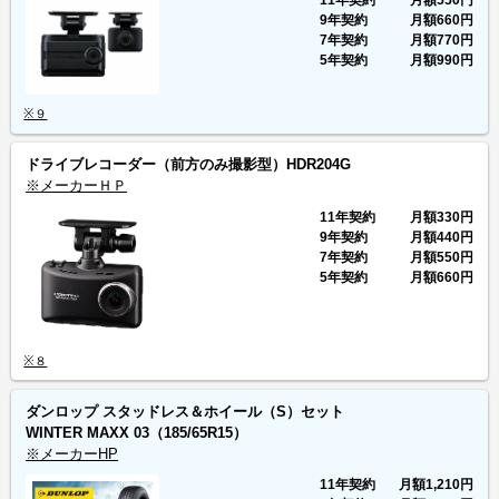
9年契約
月額
660円
7年契約
月額
770円
5年契約
月額
990円
※９
ドライブレコーダー（前方のみ撮影型）HDR204G
※メーカーＨＰ
11年契約
月額
330円
9年契約
月額
440円
7年契約
月額
550円
5年契約
月額
660円
※８
ダンロップ スタッドレス＆ホイール（S）セット
WINTER MAXX 03
（185/65R15）
※メーカーHP
11年契約
月額
1,210円