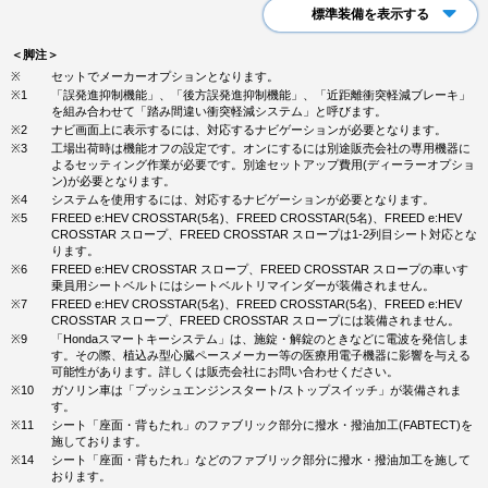
標準装備を表示する
＜脚注＞
※
セットでメーカーオプションとなります。
※1
「誤発進抑制機能」、「後方誤発進抑制機能」、「近距離衝突軽減ブレーキ」
を組み合わせて「踏み間違い衝突軽減システム」と呼びます。
※2
ナビ画面上に表示するには、対応するナビゲーションが必要となります。
※3
工場出荷時は機能オフの設定です。オンにするには別途販売会社の専用機器に
よるセッティング作業が必要です。別途セットアップ費用(ディーラーオプショ
ン)が必要となります。
※4
システムを使用するには、対応するナビゲーションが必要となります。
※5
FREED e:HEV CROSSTAR(5名)、FREED CROSSTAR(5名)、FREED e:HEV
CROSSTAR スロープ、FREED CROSSTAR スロープは1-2列目シート対応とな
ります。
※6
FREED e:HEV CROSSTAR スロープ、FREED CROSSTAR スロープの車いす
乗員用シートベルトにはシートベルトリマインダーが装備されません。
※7
FREED e:HEV CROSSTAR(5名)、FREED CROSSTAR(5名)、FREED e:HEV
CROSSTAR スロープ、FREED CROSSTAR スロープには装備されません。
※9
「Hondaスマートキーシステム」は、施錠・解錠のときなどに電波を発信しま
す。その際、植込み型心臓ペースメーカー等の医療用電子機器に影響を与える
可能性があります。詳しくは販売会社にお問い合わせください。
※10
ガソリン車は「プッシュエンジンスタート/ストップスイッチ」が装備されま
す。
※11
シート「座面・背もたれ」のファブリック部分に撥水・撥油加工(FABTECT)を
施しております。
※14
シート「座面・背もたれ」などのファブリック部分に撥水・撥油加工を施して
おります。