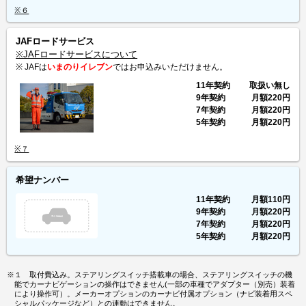
※６
JAFロードサービス
※JAFロードサービスについて
※ JAFは
いまのりイレブン
ではお申込みいただけません。
11年契約
取扱い無し
9年契約
月額
220円
7年契約
月額
220円
5年契約
月額
220円
※７
希望ナンバー
11年契約
月額
110円
9年契約
月額
220円
7年契約
月額
220円
5年契約
月額
220円
※１ 取付費込み。ステアリングスイッチ搭載車の場合、ステアリングスイッチの機
能でカーナビゲーションの操作はできません(一部の車種でアダプター（別売）装着
により操作可）。メーカーオプションのカーナビ付属オプション（ナビ装着用スペ
シャルパッケージなど）との連動はできません。