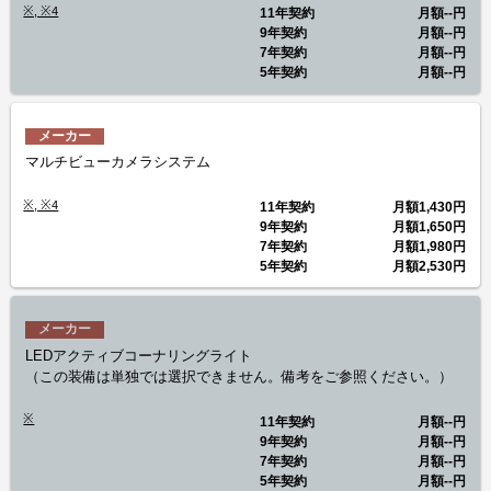
※, ※4
11年契約
月額
--円
9年契約
月額
--円
7年契約
月額
--円
5年契約
月額
--円
メーカー
マルチビューカメラシステム
※, ※4
11年契約
月額
1,430円
9年契約
月額
1,650円
7年契約
月額
1,980円
5年契約
月額
2,530円
メーカー
LEDアクティブコーナリングライト
（この装備は単独では選択できません。備考をご参照ください。）
※
11年契約
月額
--円
9年契約
月額
--円
7年契約
月額
--円
5年契約
月額
--円