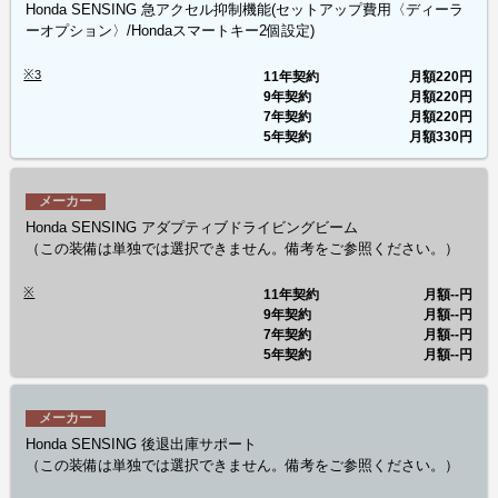
Honda SENSING 急アクセル抑制機能(セットアップ費用〈ディーラ
ーオプション〉/Hondaスマートキー2個設定)
※3
11年契約
月額
220円
9年契約
月額
220円
7年契約
月額
220円
5年契約
月額
330円
メーカー
Honda SENSING アダプティブドライビングビーム
（この装備は単独では選択できません。備考をご参照ください。）
※
11年契約
月額
--円
9年契約
月額
--円
7年契約
月額
--円
5年契約
月額
--円
メーカー
Honda SENSING 後退出庫サポート
（この装備は単独では選択できません。備考をご参照ください。）