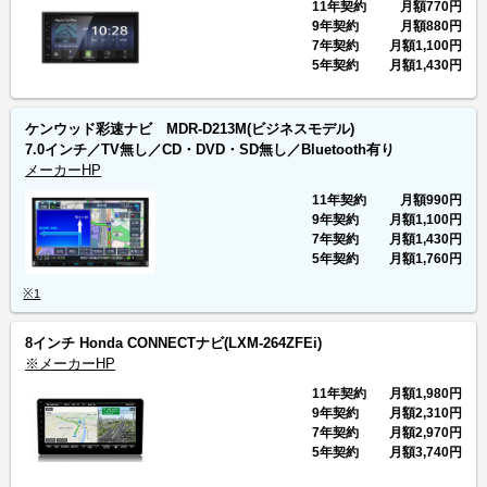
11年契約
月額
770円
9年契約
月額
880円
7年契約
月額
1,100円
5年契約
月額
1,430円
ケンウッド彩速ナビ MDR-D213M(ビジネスモデル)
7.0インチ／TV無し／CD・DVD・SD無し／Bluetooth有り
メーカーHP
11年契約
月額
990円
9年契約
月額
1,100円
7年契約
月額
1,430円
5年契約
月額
1,760円
※1
8インチ Honda CONNECTナビ(LXM-264ZFEi)
※メーカーHP
11年契約
月額
1,980円
9年契約
月額
2,310円
7年契約
月額
2,970円
5年契約
月額
3,740円