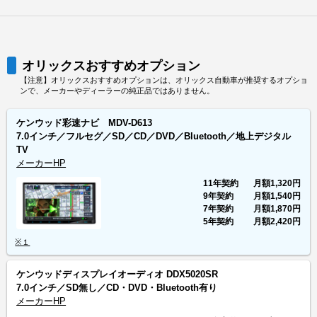
オリックスおすすめオプション
【注意】オリックスおすすめオプションは、オリックス自動車が推奨するオプショ
ンで、メーカーやディーラーの純正品ではありません。
ケンウッド彩速ナビ MDV-D613
7.0インチ／フルセグ／SD／CD／DVD／Bluetooth／地上デジタル
TV
メーカーHP
11年契約
月額
1,320円
9年契約
月額
1,540円
7年契約
月額
1,870円
5年契約
月額
2,420円
※１
ケンウッドディスプレイオーディオ DDX5020SR
7.0インチ／SD無し／CD・DVD・Bluetooth有り
メーカーHP