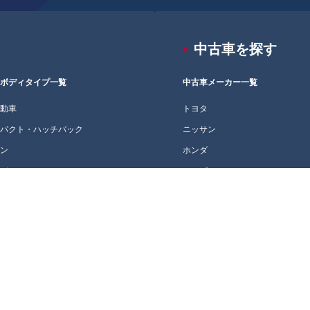
中古車を探す
車ボディタイプ一覧
中古車メーカー一覧
自動車
トヨタ
ンパクト・ハッチバック
ニッサン
ダン
ホンダ
ニバン
ミツビシ
テーションワゴン
マツダ
V・クロカン
スバル
ーペ・オープン
スズキ
ダイハツ