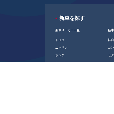
新車を探す
新車メーカー一覧
新
トヨタ
軽
ニッサン
コ
ホンダ
セ
ミツビシ
ミ
マツダ
ス
スバル
SU
スズキ
ク
ダイハツ