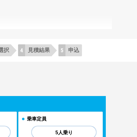
選択
見積
結果
申
込
乗車定員
5人乗り