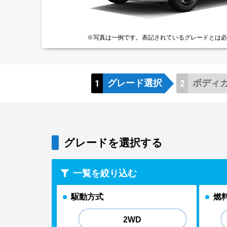
※写真は一例です。
表記されているグレードとは
必
グレード
選択
ボディ
グレードを選択する
一覧を絞り込む
駆動方式
燃
2WD