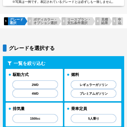
※写真は一例です。
表記されているグレードとは
必ずしも一致しません。
グレード
ボディカラー・
リースプラン・
見積
申
選択
オプション選択
支払条件選択
結果
込
グレードを選択する
一覧を絞り込む
駆動方式
燃料
2WD
レギュラーガソリン
4WD
プレミアムガソリン
排気量
乗車定員
1500cc
5人乗り