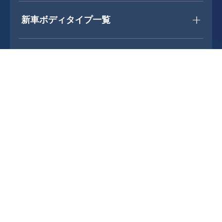
新車ボディタイプ一覧
マツダ
マツダ2
中古車を探す
決定して次へ
中古車メーカー一覧
中古車ボディタイプ一覧