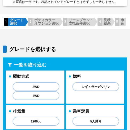
※写真は一例です。
表記されているグレードとは
必ずしも一致しません。
グレード
ボディカラー・
リースプラン・
見積
申
選択
オプション選択
支払条件選択
結果
込
グレードを選択する
一覧を絞り込む
駆動方式
燃料
2WD
レギュラーガソリン
4WD
排気量
乗車定員
1200cc
5人乗り