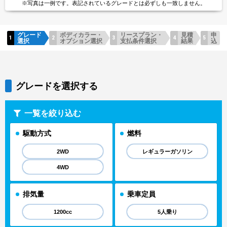
※写真は一例です。
表記されているグレードとは
必ずしも一致しません。
グレード
ボディカラー・
リースプラン・
見積
申
選択
オプション選択
支払条件選択
結果
込
グレードを選択する
一覧を絞り込む
駆動方式
燃料
2WD
レギュラーガソリン
4WD
排気量
乗車定員
1200cc
5人乗り