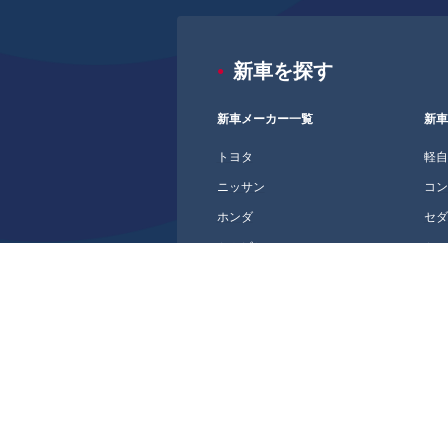
新車を探す
新車メーカー一覧
新
トヨタ
軽
ニッサン
コ
ホンダ
セ
ミツビシ
ミ
マツダ
ス
スバル
SU
スズキ
ク
ダイハツ