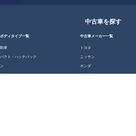
中古車を探す
車ボディタイプ一覧
中古車メーカー一覧
自動車
トヨタ
ンパクト・ハッチバック
ニッサン
ダン
ホンダ
ニバン
ミツビシ
テーションワゴン
マツダ
V・クロカン
スバル
ーペ・オープン
スズキ
ダイハツ