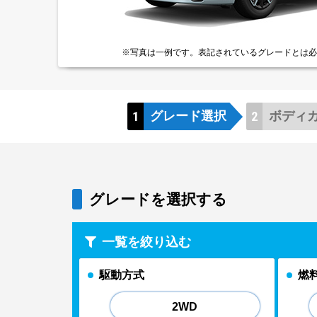
※写真は一例です。
表記されているグレードとは
必
グレード
選択
ボディ
グレードを選択する
一覧を絞り込む
駆動方式
燃
2WD