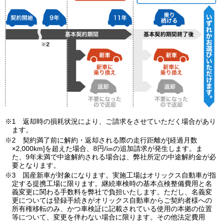
※1 返却時の損耗状況により、ご請求をさせていただく場合があり
ます。
※2 契約満了前に解約・返却される際の走行距離が[経過月数
×2,000km]を超えた場合、8円/㎞の追加請求が発生します。ま
た、9年未満で中途解約される場合は、弊社所定の中途解約金が必
要となります。
※3 国産新車が対象になります。実施工場はオリックス自動車が指
定する提携工場に限ります。継続車検時の基本点検整備費用と名
義変更に関わる手数料を弊社で負担いたします。ただし、名義変
更については登録手続きがオリックス自動車からご契約者様への
所有権移転のみ、かつ車検証に記載されている使用の本拠の位置
等について、変更を伴わない場合に限ります。その他法定費用