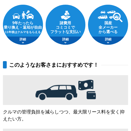
9年たったら
諸費用
国産
乗り換え・返却が自由
コミコミで
全メーカー
フラットな支払い
から選べる
11年後はクルマをもらえる
詳細
詳細
詳細
このようなお客さまにおすすめです！
クルマの管理負担を減らしつつ、最大限リース料を安く抑
えたい方。