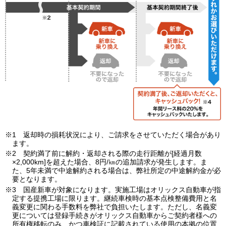
※1 返却時の損耗状況により、ご請求をさせていただく場合があり
ます。
※2 契約満了前に解約・返却される際の走行距離が[経過月数
×2,000km]を超えた場合、8円/㎞の追加請求が発生します。ま
た、5年未満で中途解約される場合は、弊社所定の中途解約金が必
要となります。
※3 国産新車が対象になります。実施工場はオリックス自動車が指
定する提携工場に限ります。継続車検時の基本点検整備費用と名
義変更に関わる手数料を弊社で負担いたします。ただし、名義変
更については登録手続きがオリックス自動車からご契約者様への
所有権移転のみ、かつ車検証に記載されている使用の本拠の位置