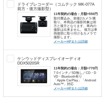
ドライブレコーダー（コムテック MK-077A
前方・後方撮影型）
11年契約の場合：
月額+550円
取付費込み。前後2カメラ/裏
取り。本商品の撮影対象は前
方と後方となります。車内の
撮影は出来ません。 後方は車
両後部に取り付けるカメラで
撮影します。
メーカーHPまたは詳細
ケンウッドディスプレイオーディオ
DDX5020SR
11年契約の場合：
月額+770円
7.0インチ／SD無し／CD・D
VD・Bluetooth有り
「Apple CarPlay」「Android
Auto™」対応
メーカーHPまたは詳細