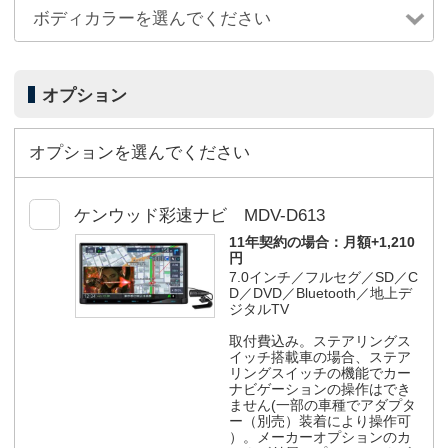
オプション
オプションを選んでください
ケンウッド彩速ナビ MDV-D613
11年契約の場合：
月額+1,210
円
7.0インチ／フルセグ／SD／C
D／DVD／Bluetooth／地上デ
ジタルTV
取付費込み。ステアリングス
イッチ搭載車の場合、ステア
リングスイッチの機能でカー
ナビゲーションの操作はでき
ません(一部の車種でアダプタ
ー（別売）装着により操作可
）。メーカーオプションのカ