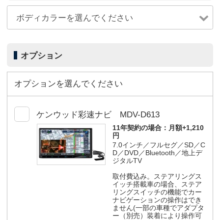
オプション
オプションを選んでください
ケンウッド彩速ナビ MDV-D613
11年契約の場合：
月額+1,210
円
7.0インチ／フルセグ／SD／C
D／DVD／Bluetooth／地上デ
ジタルTV
取付費込み。ステアリングス
イッチ搭載車の場合、ステア
リングスイッチの機能でカー
ナビゲーションの操作はでき
ません(一部の車種でアダプタ
ー（別売）装着により操作可