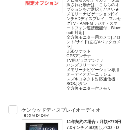
ナビ装着のボディカラーを選
択された場合は、こちらのオ
プションをご選択ください★
メモリーナビゲーション[9イ
ンチHDディスプレイ、フルセ
グTV・AM/FMラジオ・スマ
ートフォン連携機能付、Bluet
ooth対応]
全方位モニター用カメラ[フロ
ント/サイド(左右)/バックカメ
ラ]
USBソケット
GPSアンテナ
TV用ガラスアンテナ
ハンズフリーマイク
メモリーナビゲーション専用
オーディオガーニッシュ
スズキコネクト対応通信機・
SOSボタン
全方位モニター付メモリ
ケンウッドディスプレイオーディオ
DDX5020SR
11年契約の場合：
月額+770円
7.0インチ／SD無し／CD・D