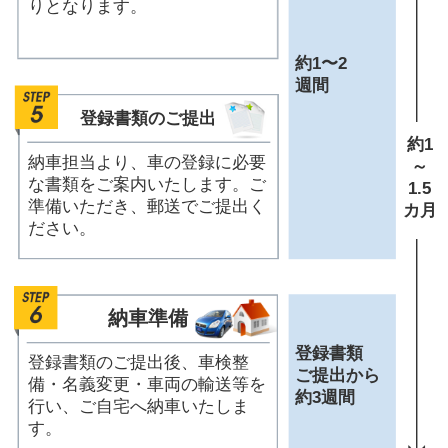
りとなります。
約1〜2
週間
登録書類の
ご提出
約1
納車担当より、車の登録に必要
～
な書類をご案内いたします。ご
1.5
準備いただき、郵送でご提出く
カ月
ださい。
納車準備
登録書類
登録書類のご提出後、車検整
ご提出
から
備・名義変更・車両の輸送等を
約3週間
行い、ご自宅へ納車いたしま
す。