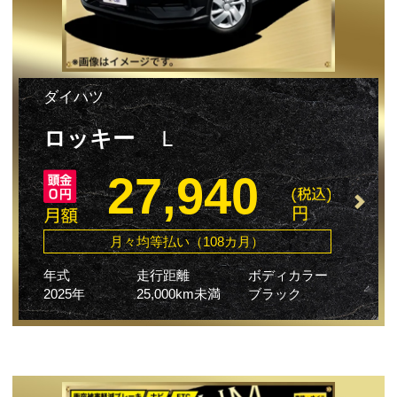
ダイハツ
ロッキー
Ｌ
27,940
月々均等払い（108カ月）
年式
走行距離
ボディカラー
2025年
25,000km未満
ブラック