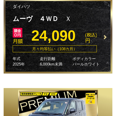
ダイハツ
ムーヴ ４ＷＤ
Ｘ
24,090
月々均等払い（108カ月）
年式
走行距離
ボディカラー
2025年
6,000km未満
パールホワイト