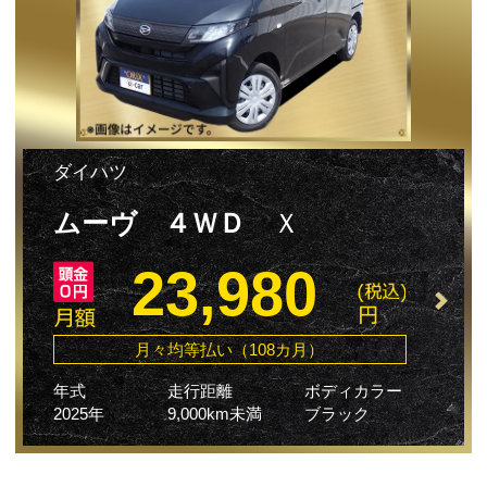
ダイハツ
ムーヴ ４ＷＤ
Ｘ
23,980
月々均等払い（108カ月）
年式
走行距離
ボディカラー
2025年
9,000km未満
ブラック