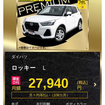
ダイハツ
ロッキー
Ｌ
27,940
月々均等払い（108カ月）
年式
走行距離
ボディカラー