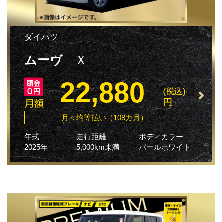
ダイハツ
ムーヴ
Ｘ
22,880
月々均等払い（108カ月）
年式
走行距離
ボディカラー
2025年
5,000km未満
パールホワイト