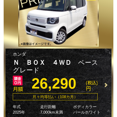
ホンダ
Ｎ ＢＯＸ ４ＷＤ
ベース
グレード
26,290
月々均等払い（108カ月）
年式
走行距離
ボディカラー
2025年
7,000km未満
パールホワイト