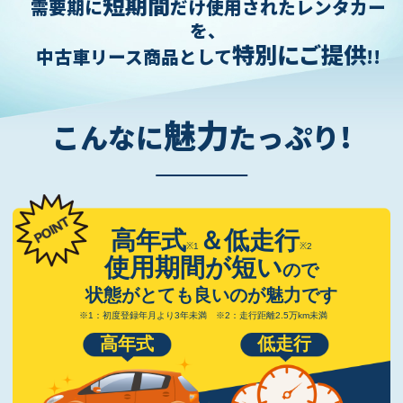
短期間
需要期に
だけ使用されたレンタカー
を、
特別にご提供
中古車リース商品として
!!
魅力
こんなに
たっぷり!
高年式
＆低走行
※1
※2
使用期間が短い
ので
状態がとても良いのが魅力です
※1：初度登録年月より3年未満
※2：走行距離2.5万km未満
高年式
低走行