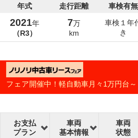
年式
走行距離
車検有無
2021
7
車検１年
年
万
き
（R3）
km
フェア開催中！軽自動車月々1万円台～
お支払
車両
車両
プラン
基本情報
状態