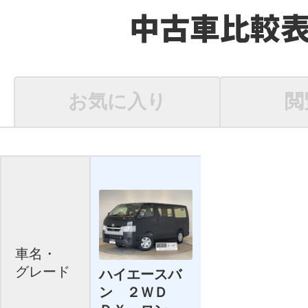
中古車比較
お気に入り
閲
車名・
グレード
ハイエースバ
ン ２ＷＤ