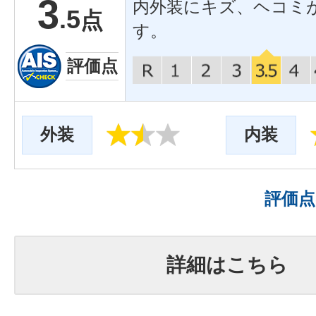
3
内外装にキズ、ヘコミ
.5
点
す。
評価点
外装
内装
評価
詳細はこちら