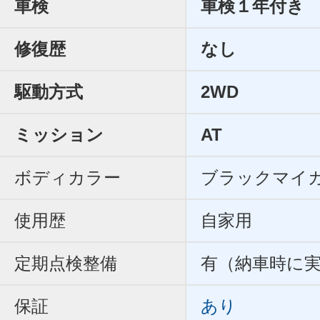
車検
車検１年付き
修復歴
なし
駆動方式
2WD
ミッション
AT
ボディカラー
ブラックマイ
使用歴
自家用
定期点検整備
有（納車時に
保証
あり