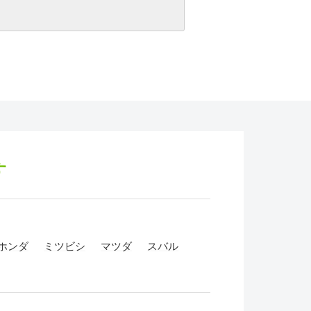
す
ホンダ
ミツビシ
マツダ
スバル