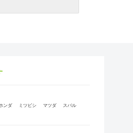
す
ホンダ
ミツビシ
マツダ
スバル