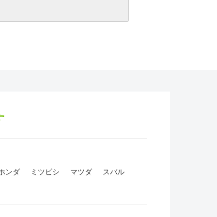
す
ホンダ
ミツビシ
マツダ
スバル