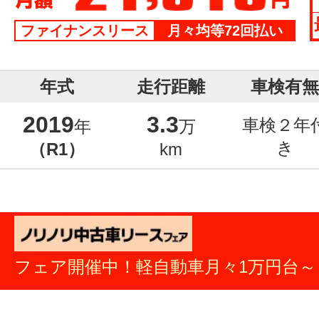
ファイナンスリース
月々均等72回払い
年式
走行距離
車検有無
2019
3.3
車検２年
年
万
き
（R1）
km
フェア開催中！軽自動車月々1万円台～