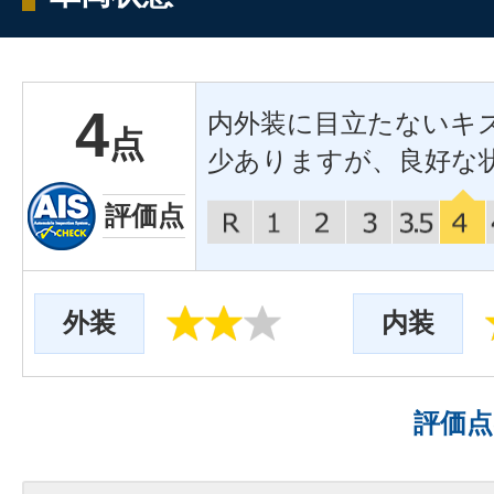
4
内外装に目立たないキ
点
少ありますが、良好な
評価点
外装
内装
評価