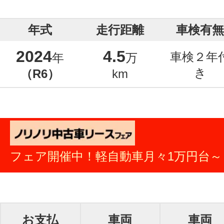
年式
走行距離
車検有無
2024
4.5
車検２年
年
万
き
（R6）
km
フェア開催中！軽自動車月々1万円台～
お支払
車両
車両