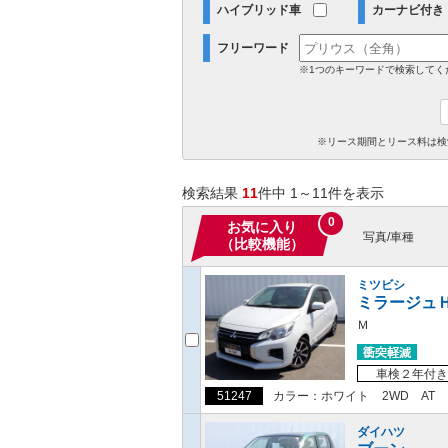
ハイブリッド車
カーナビ付き
フリーワード
※1つのキーワードで検索してく
※リース期間とリース料は検
検索結果
11
件中 1～11件を表示
0
お気に入り
写真/車種
（比較機能）
ミツビシ
ミラージュ
Ｍ
車検２年付き
51247
カラー：ホワイト
2WD
AT
ダイハツ