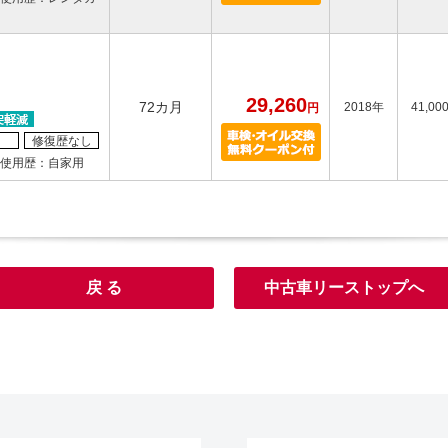
29,260
72カ月
2018年
41,00
円
修復歴なし
使用歴：自家用
戻 る
中古車リーストップへ