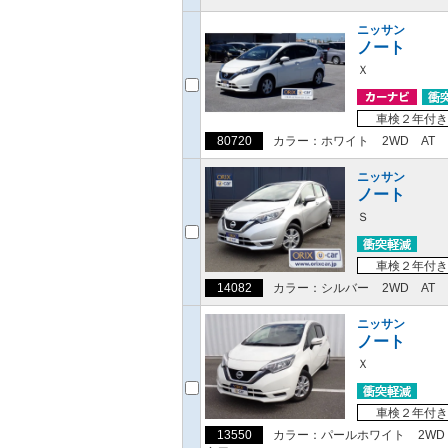
ニッサン
ノート
Ｘ
車検２年付き
80720
カラー：ホワイト
2WD
AT
ニッサン
ノート
Ｓ
車検２年付き
14082
カラー：シルバー
2WD
AT
ニッサン
ノート
Ｘ
車検２年付き
13550
カラー：パールホワイト
2WD