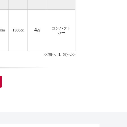
コンパクト
4
0km
1300cc
点
カー
<<前へ
1
次へ>>