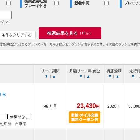
衝突被害軽減
新着車両
プレミア
ブレーキ付き
ださい。
検索結果を見る
（
11
）
台
条件をクリアする
索条件にあてはまるプランのうち、最も月額が安いプランが表示されます。その他のプランは車両
リース期間
月額リース料
初度登録
走行
(税込)
▼
｜
▲
▼
｜
▲
▼
｜
▲
▼
｜
ＨＢ
23,430
96カ月
2020年
51,00
円
修復歴なし
使用歴：自家用