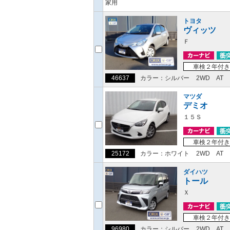
家用
トヨタ
ヴィッツ
Ｆ
車検２年付き
46637
カラー：シルバー
2WD
AT
マツダ
デミオ
１５Ｓ
車検２年付き
25172
カラー：ホワイト
2WD
AT
ダイハツ
トール
Ｘ
車検２年付き
96980
カラー：シルバー
2WD
AT