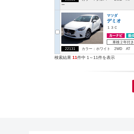
ー
マツダ
デミオ
１３Ｃ
車検２年付き
22131
カラー：ホワイト
2WD
AT
検索結果
11
件中 1～11件を表示