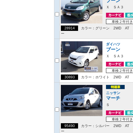
ブーン
Ｘ ＳＡ３
車検２年付き
28914
カラー：グリーン
2WD
AT
ー
ダイハツ
ブーン
Ｘ ＳＡ３
車検２年付き
30893
カラー：ホワイト
2WD
AT
ニッサン
マーチ
Ｓ
車検２年付き
95490
カラー：シルバー
2WD
AT
ー