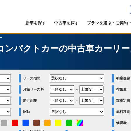
新車を探す
中古車を探す
プランを選ぶ・ご契約
ー
 コンパクトカーの中古車カーリー
リース期間
初度登録
月額リース料
～
排気量
走行距離
～
乗車定員
駆動
燃料種別
修復歴