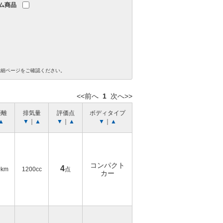
ム商品
詳細ページをご確認ください。
<<前へ
1
次へ>>
距離
排気量
評価点
ボディタイプ
▲
▼
｜
▲
▼
｜
▲
▼
｜
▲
コンパクト
4
0km
1200cc
点
カー