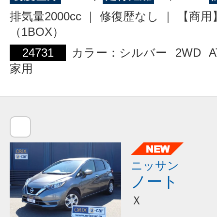
排気量2000cc ｜ 修復歴なし ｜ 【商
（1BOX）
24731
カラー：シルバー
2WD
A
家用
ニッサン
ノート
Ｘ