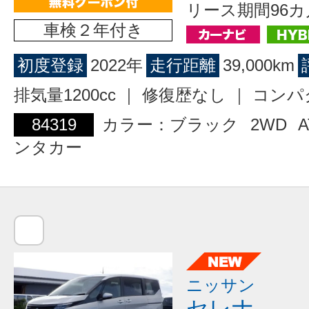
リース期間96カ
車検２年付き
初度登録
2022年
走行距離
39,000km
排気量1200cc ｜ 修復歴なし ｜ コン
84319
カラー：ブラック
2WD
A
ンタカー
ニッサン
セレナ