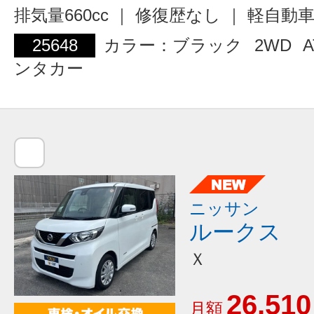
排気量660cc ｜ 修復歴なし ｜ 軽自動
25648
カラー：ブラック
2WD
A
ンタカー
ニッサン
ルークス
Ｘ
26,510
月額