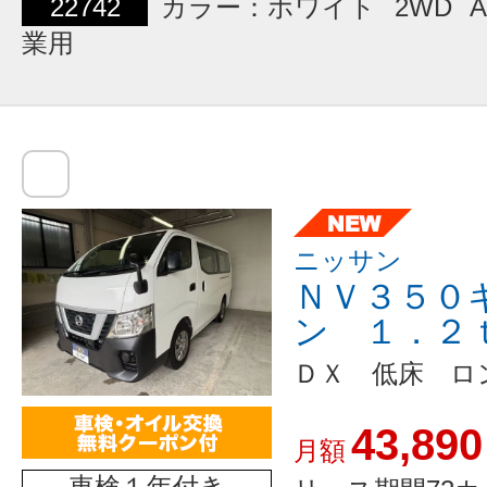
22742
カラー：ホワイト
2WD
A
業用
ニッサン
ＮＶ３５０
ン １．２
ＤＸ 低床 ロ
43,890
月額
車検１年付き