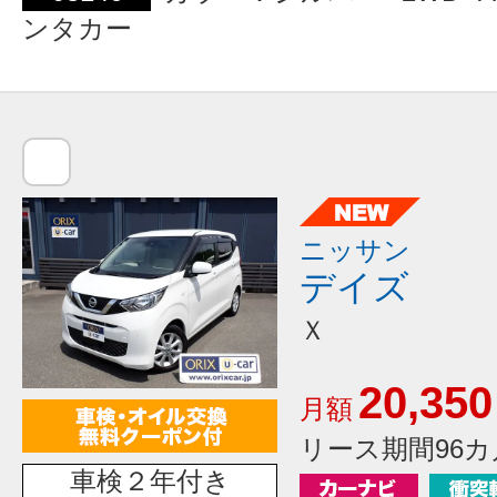
ンタカー
ニッサン
デイズ
Ｘ
20,350
月額
リース期間96カ
車検２年付き