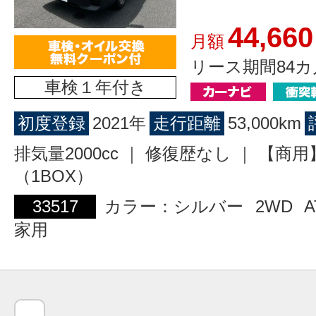
44,660
月額
リース期間84カ
車検１年付き
初度登録
2021年
走行距離
53,000km
排気量2000cc ｜ 修復歴なし ｜ 【商
（1BOX）
33517
カラー：シルバー
2WD
A
家用