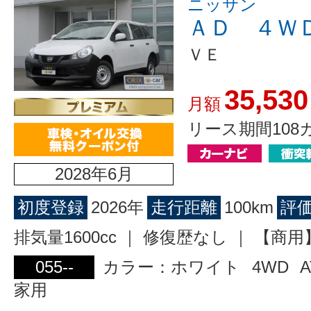
ニッサン
ＡＤ ４Ｗ
ＶＥ
35,530
月額
リース期間108
2028年6月
初度登録
2026年
走行距離
100km
評
排気量1600cc ｜ 修復歴なし ｜ 【
055--
カラー：ホワイト
4WD
A
家用