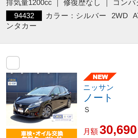
排気量1200cc ｜ 修復歴なし ｜ コン
94432
カラー：シルバー
2WD
A
ンタカー
ニッサン
ノート
Ｓ
30,690
月額