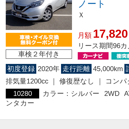
ノート
Ｘ
17,820
月額
リース期間96カ
車検２年付き
初度登録
2020年
走行距離
45,000km
排気量1200cc ｜ 修復歴なし ｜ コン
10280
カラー：シルバー
2WD
A
ンタカー