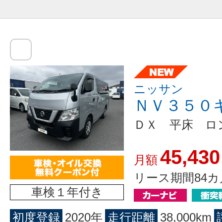
ニッサン
ＮＶ３５０
ＤＸ 平床 ロ
45,430
月額
リース期間84カ
車検１年付き
初度登録
2020年
走行距離
38,000km