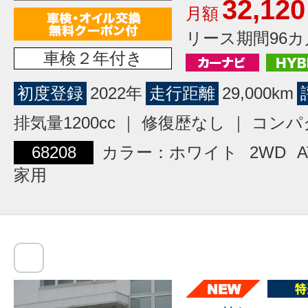
32,120
月額
リース期間96カ
車検２年付き
初度登録
2022年
走行距離
29,000km
排気量1200cc ｜ 修復歴なし ｜ コン
68208
カラー：ホワイト
2WD
A
家用