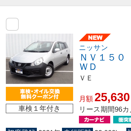
ニッサン
ＮＶ１５０
ＷＤ
ＶＥ
25,630
月額
車検１年付き
リース期間96カ