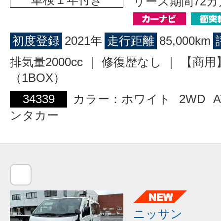
リース期間72カ
初度登録
2021年
走行距離
85,000km
排気量2000cc ｜ 修復歴なし ｜ 【商
（1BOX）
34339
カラー：ホワイト
2WD
A
ンタカー
ニッサン