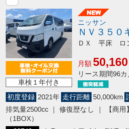
ニッサン
ＮＶ３５０
ＤＸ 平床 ロ
50,160
月額
リース期間96カ
車検１年付き
初度登録
2021年
走行距離
50,000km
排気量2500cc ｜ 修復歴なし ｜ 【商
（1BOX）