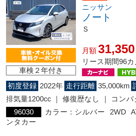
ニッサン
ノート
Ｓ
31,350
月額
リース期間96カ
車検２年付き
初度登録
2022年
走行距離
35,000km
排気量1200cc ｜ 修復歴なし ｜ コン
96030
カラー：シルバー
2WD
A
ンタカー