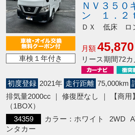
ＮＶ３５０
ン １．２
ＤＸ 低床 ロ
45,870
月額
車検１年付き
リース期間72カ
初度登録
2021年
走行距離
75,000km
排気量2000cc ｜ 修復歴なし ｜ 【商
（1BOX）
34359
カラー：ホワイト
2WD
A
ンタカー