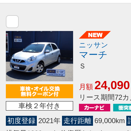
ニッサン
マーチ
Ｓ
24,090
月額
リース期間72カ
車検２年付き
初度登録
2021年
走行距離
69,000km