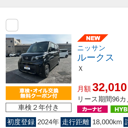
ニッサン
ルークス
Ｘ
32,010
月額
リース期間96カ
車検２年付き
初度登録
2024年
走行距離
18,000km