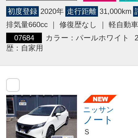
初度登録
2020年
走行距離
31,000km
排気量660cc ｜ 修復歴なし ｜ 軽自動
07684
カラー：パールホワイト
歴：自家用
ニッサン
ノート
Ｓ