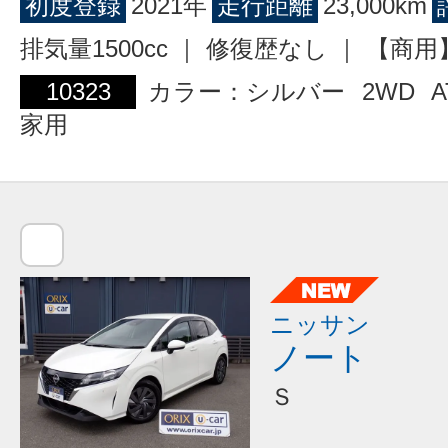
初度登録
2021年
走行距離
23,000km
排気量1500cc ｜ 修復歴なし ｜ 【
10323
カラー：シルバー
2WD
A
家用
ニッサン
ノート
Ｓ