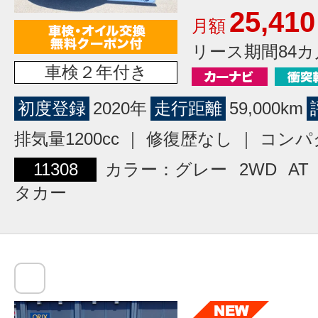
25,410
月額
リース期間84カ
車検２年付き
初度登録
2020年
走行距離
59,000km
排気量1200cc ｜ 修復歴なし ｜ コン
11308
カラー：グレー
2WD
AT
タカー