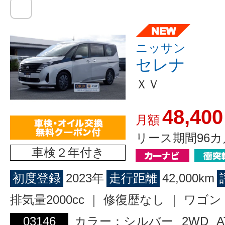
ニッサン
セレナ
ＸＶ
48,400
月額
リース期間96カ
車検２年付き
初度登録
2023年
走行距離
42,000km
排気量2000cc ｜ 修復歴なし ｜ ワ
03146
カラー：シルバー
2WD
A