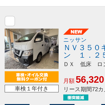
ニッサン
ＮＶ３５０
ン １．２
ＤＸ 低床 ロ
56,320
月額
車検１年付き
リース期間72カ