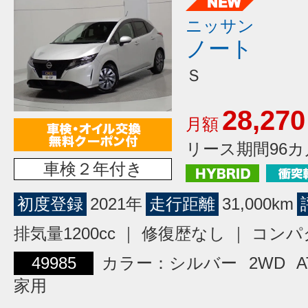
ニッサン
ノート
Ｓ
28,270
月額
リース期間96カ
車検２年付き
初度登録
2021年
走行距離
31,000km
排気量1200cc ｜ 修復歴なし ｜ コン
49985
カラー：シルバー
2WD
A
家用