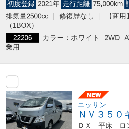
初度登録
2021年
走行距離
75,000km
排気量2500cc ｜ 修復歴なし ｜ 【商
（1BOX）
22206
カラー：ホワイト
2WD
A
業用
ニッサン
ＮＶ３５０
ＤＸ 平床 ロ