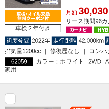
30,030
月額
リース期間96カ
車検２年付き
初度登録
2022年
走行距離
42,000km
排気量1200cc ｜ 修復歴なし ｜ コン
62059
カラー：ホワイト
2WD
A
家用