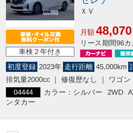
ＸＶ
48,070
月額
リース期間96カ
車検２年付き
初度登録
2023年
走行距離
45,000km
排気量2000cc ｜ 修復歴なし ｜ ワ
04444
カラー：シルバー
2WD
A
ンタカー