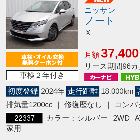
ニッサン
ノート
Ｘ
37,400
月額
リース期間96カ
車検２年付き
初度登録
2024年
走行距離
18,000km
排気量1200cc ｜ 修復歴なし ｜ コン
22337
カラー：シルバー
2WD
A
家用