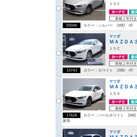
１５Ｃ
車検２年付き
50046
カラー：シルバー
2WD
AT
マツダ
ＭＡＺＤＡ
１５Ｃ
車検２年付き
14743
カラー：ホワイト
2WD
AT
マツダ
ＭＡＺＤＡ
１５Ｓ
車検２年付き
17628
カラー：パールホワイト
2WD
家用
マツダ