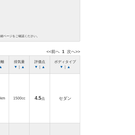
詳細ページをご確認ください。
<<前へ
1
次へ>>
距離
排気量
評価点
ボディタイプ
▲
▼
｜
▲
▼
｜
▲
▼
｜
▲
4.5
セダン
0km
1500cc
点