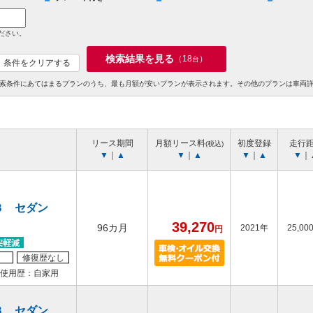
ださい。
検索結果を見る
（
18
）
台
条件をクリアする
索条件にあてはまるプランのうち、最も月額が安いプランが表示されます。その他のプランは車両
リース期間
月額リース料
初度登録
走行
(税込)
▼
｜
▲
▼
｜
▲
▼
｜
▲
▼
｜
３ セダン
39,270
96カ月
2021年
25,00
円
修復歴なし
使用歴：自家用
３ セダン