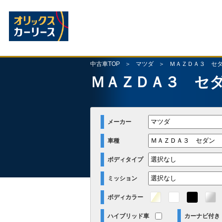
中古車TOP
マツダ
ＭＡＺＤＡ３ セ
ＭＡＺＤＡ３ セ
メーカー
車種
ボディタイプ
ミッション
ボディカラー
ハイブリッド車
カーナビ付き