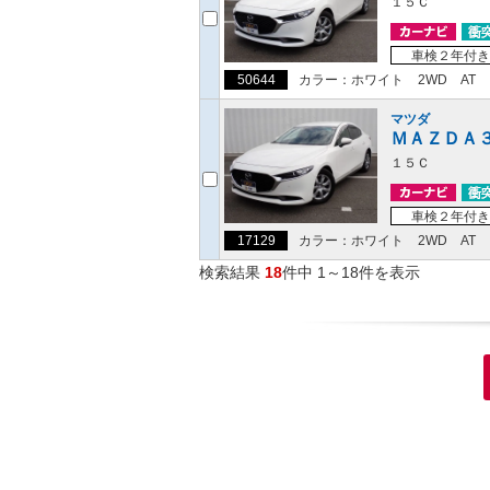
１５Ｃ
車検２年付き
50644
カラー：ホワイト
2WD
AT
マツダ
ＭＡＺＤＡ
１５Ｃ
車検２年付き
17129
カラー：ホワイト
2WD
AT
検索結果
18
件中 1～18件を表示