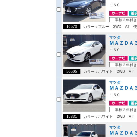
１５Ｃ
車検２年付き
16573
カラー：ブルー
2WD
AT
使
マツダ
ＭＡＺＤＡ
１５Ｃ
車検２年付き
50505
カラー：ホワイト
2WD
AT
マツダ
ＭＡＺＤＡ
１５Ｃ
車検２年付き
15331
カラー：ホワイト
2WD
AT
マツダ
ＭＡＺＤＡ