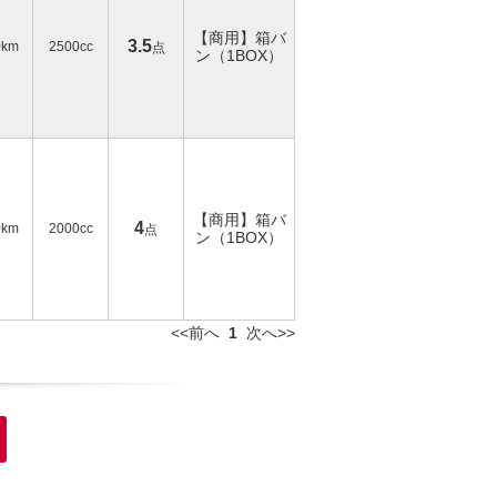
【商用】箱バ
3.5
0km
2500cc
点
ン（1BOX）
【商用】箱バ
4
0km
2000cc
点
ン（1BOX）
<<前へ
1
次へ>>