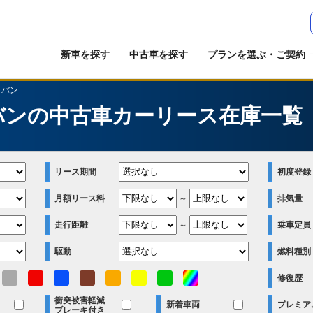
新車を探す
中古車を探す
プランを選ぶ・ご契約
ラバン
バンの中古車カーリース在庫一覧
リース期間
初度登録
月額リース料
～
排気量
走行距離
～
乗車定員
駆動
燃料種別
修復歴
衝突被害軽減
新着車両
プレミア
ブレーキ付き