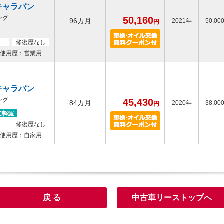
キャラバン
ング
50,160
96カ月
2021年
50,00
円
修復歴なし
使用歴：営業用
キャラバン
ング
45,430
84カ月
2020年
38,00
円
修復歴なし
使用歴：自家用
戻 る
中古車リーストップへ