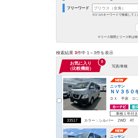
フリーワード
※1つのキーワードで検索してく
※リース期間とリース料は検
検索結果
3
件中 1～3件を表示
0
お気に入り
写真/車種
（比較機能）
ニッサン
ＮＶ３５０
ＤＸ 平床 ロ
車検１年付き
33517
カラー：シルバー
2WD
AT
ニッサン