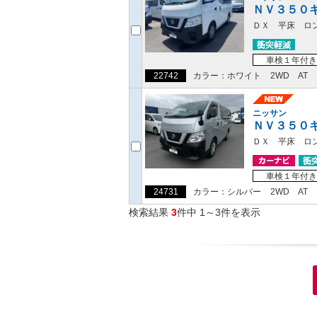
ＮＶ３５０
ＤＸ 平床 ロ
車検１年付き
22742
カラー：ホワイト
2WD
AT
ニッサン
ＮＶ３５０
ＤＸ 平床 ロ
車検１年付き
24731
カラー：シルバー
2WD
AT
検索結果
3
件中 1～3件を表示