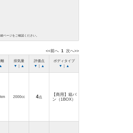
詳細ページをご確認ください。
<<前へ
1
次へ>>
距離
排気量
評価点
ボディタイプ
▲
▼
｜
▲
▼
｜
▲
▼
｜
▲
【商用】箱バ
4
0km
2000cc
点
ン（1BOX）