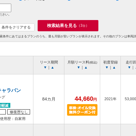
ださい。
検索結果を見る
（
3
）
台
条件をクリアする
索条件にあてはまるプランのうち、最も月額が安いプランが表示されます。その他のプランは車両
リース期間
月額リース料
初度登録
走行
(税込)
▼
｜
▲
▼
｜
▲
▼
｜
▲
▼
｜
キャラバン
ング
44,660
84カ月
2021年
53,00
円
修復歴なし
使用歴：自家用