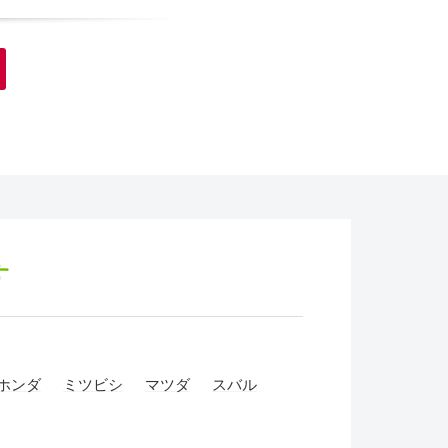
す
ホンダ
ミツビシ
マツダ
スバル