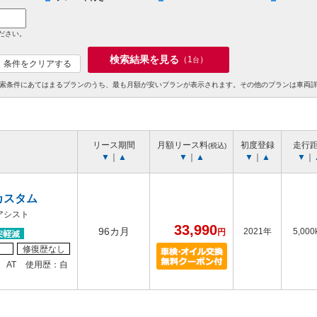
ださい。
検索結果を見る
（
1
）
台
条件をクリアする
索条件にあてはまるプランのうち、最も月額が安いプランが表示されます。その他のプランは車両
リース期間
月額リース料
初度登録
走行
(税込)
▼
｜
▲
▼
｜
▲
▼
｜
▲
▼
｜
カスタム
アシスト
33,990
96カ月
2021年
5,000
円
修復歴なし
AT
使用歴：自