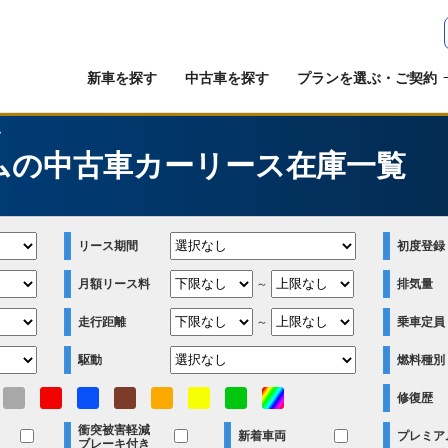
新車を探す
中古車を探す
プランを選ぶ・ご契約
ム
ムの中古車カーリース在庫一覧
リース期間
初度登録
月額リース料
～
排気量
走行距離
～
乗車定員
駆動
燃料種別
修復歴
衝突被害軽減
新着車両
プレミア
ブレーキ付き