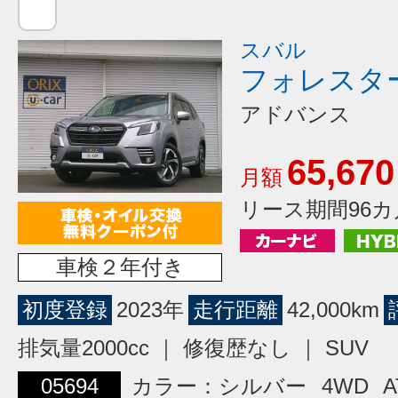
スバル
フォレスタ
アドバンス
65,670
月額
リース期間96カ
車検２年付き
初度登録
2023年
走行距離
42,000km
排気量2000cc ｜ 修復歴なし ｜ SUV
05694
カラー：シルバー
4WD
A