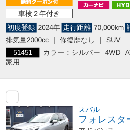
車検２年付き
初度登録
2024年
走行距離
70,000km
排気量2000cc ｜ 修復歴なし ｜ SUV
51451
カラー：シルバー
4WD
A
家用
スバル
フォレスタ