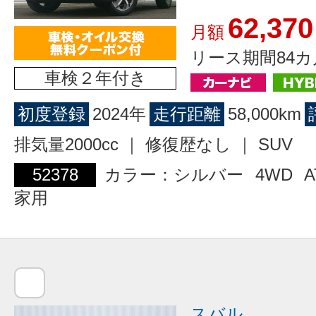
62,370
月額
リース期間84カ
車検２年付き
初度登録
2024年
走行距離
58,000km
排気量2000cc ｜ 修復歴なし ｜ SUV
52378
カラー：シルバー
4WD
A
家用
スバル