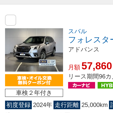
スバル
フォレスタ
アドバンス
57,860
月額
リース期間96カ
車検２年付き
初度登録
2024年
走行距離
25,000km