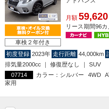
アドバンス
59,620
月額
リース期間96カ
車検２年付き
初度登録
2023年
走行距離
44,000km
排気量2000cc ｜ 修復歴なし ｜ SUV
07714
カラー：シルバー
4WD
A
家用