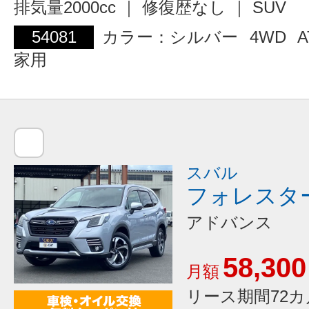
排気量2000cc ｜ 修復歴なし ｜ SUV
54081
カラー：シルバー
4WD
A
家用
スバル
フォレスタ
アドバンス
58,300
月額
リース期間72カ