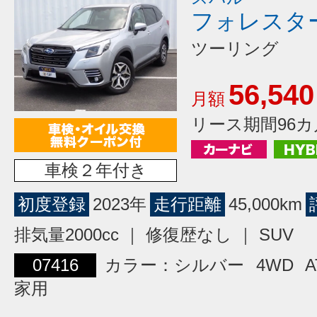
フォレスタ
ツーリング
56,540
月額
リース期間96カ
車検２年付き
初度登録
2023年
走行距離
45,000km
排気量2000cc ｜ 修復歴なし ｜ SUV
07416
カラー：シルバー
4WD
A
家用