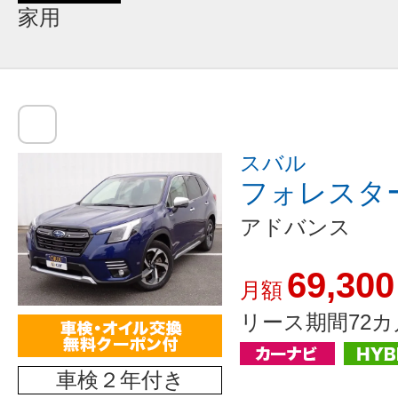
家用
スバル
フォレスタ
アドバンス
69,300
月額
リース期間72カ
車検２年付き