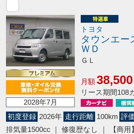
トヨタ
タウンエー
ＷＤ
ＧＬ
38,500
月額
リース期間108
2028年7月
初度登録
2026年
走行距離
100km
評
排気量1500cc ｜ 修復歴なし ｜ 【商