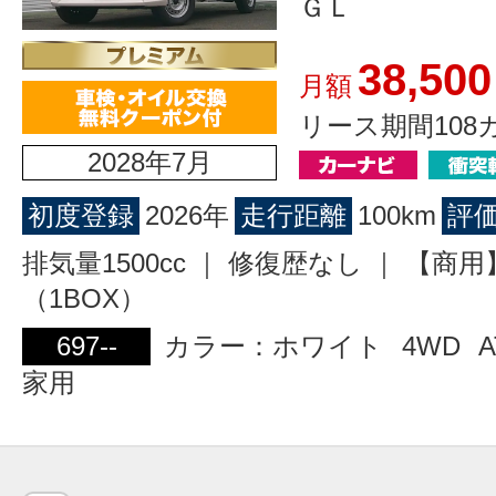
ＧＬ
38,500
月額
リース期間108
2028年7月
初度登録
2026年
走行距離
100km
評
排気量1500cc ｜ 修復歴なし ｜ 【商
（1BOX）
697--
カラー：ホワイト
4WD
A
家用