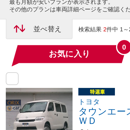
最も月額が安いプランが表示されます。
その他のプランは車両詳細ページをご確認く
並べ替え
検索結果
2
件中 1
0
お気に入り
トヨタ
タウンエー
ＷＤ