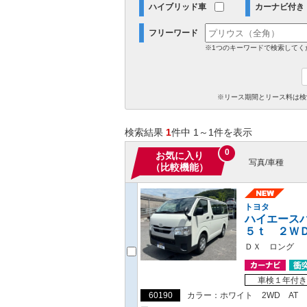
ハイブリッド車
カーナビ付き
フリーワード
※1つのキーワードで検索してく
※リース期間とリース料は検
検索結果
1
件中 1～1件を表示
0
お気に入り
写真/車種
（比較機能）
トヨタ
ハイエース
５ｔ ２Ｗ
ＤＸ ロング
車検１年付き
60190
カラー：ホワイト
2WD
AT