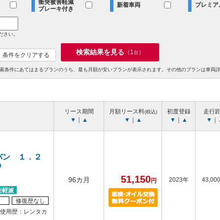
衝突被害軽減
新着車両
プレミア
ブレーキ付き
ださい。
検索結果を見る
（
1
）
台
条件をクリアする
索条件にあてはまるプランのうち、最も月額が安いプランが表示されます。その他のプランは車両
リース期間
月額リース料
初度登録
走行
(税込)
▼
｜
▲
▼
｜
▲
▼
｜
▲
▼
｜
バン １．２
Ｄ
51,150
96カ月
2023年
43,00
円
修復歴なし
使用歴：レンタカ