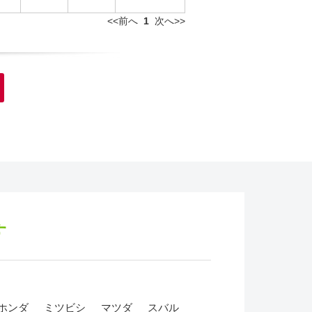
<<前へ
1
次へ>>
す
ホンダ
ミツビシ
マツダ
スバル