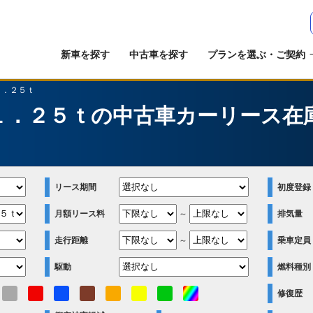
新車を探す
中古車を探す
プランを選ぶ・ご契約
１．２５ｔ
１．２５ｔの中古車カーリース在
リース期間
初度登録
月額リース料
～
排気量
走行距離
～
乗車定員
駆動
燃料種別
修復歴