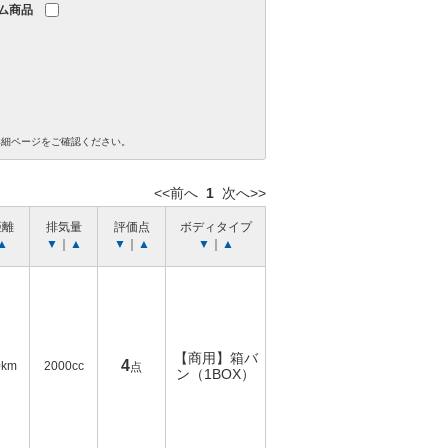
ム商品
詳細ページをご確認ください。
<<前へ
1
次へ>>
距離
排気量
評価点
ボディタイプ
▲
▼
｜
▲
▼
｜
▲
▼
｜
▲
【商用】箱バ
4
0km
2000cc
点
ン（1BOX）