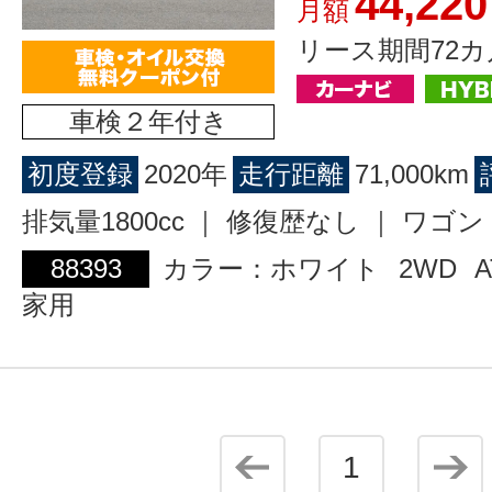
44,220
月額
リース期間72カ
車検２年付き
初度登録
2020年
走行距離
71,000km
排気量1800cc ｜ 修復歴なし ｜ ワ
88393
カラー：ホワイト
2WD
A
家用
1