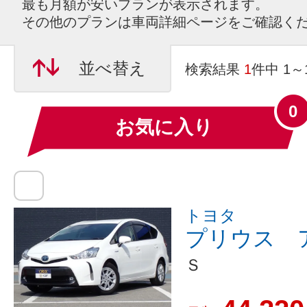
最も月額が安いプランが表示されます。
その他のプランは車両詳細ページをご確認く
並べ替え
検索結果
1
件中 1
0
お気に入り
トヨタ
プリウス 
Ｓ