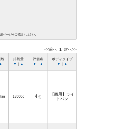
詳細ページをご確認ください。
<<前へ
1
次へ>>
距離
排気量
評価点
ボディタイプ
▲
▼
｜
▲
▼
｜
▲
▼
｜
▲
【商用】ライ
4
0km
1300cc
点
トバン