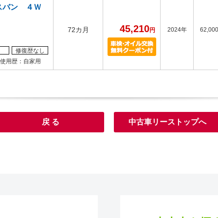
スバン ４Ｗ
45,210
72カ月
2024年
62,00
円
修復歴なし
使用歴：自家用
戻 る
中古車リーストップへ