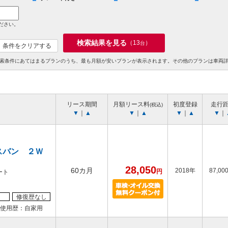
ださい。
検索結果を見る
（
13
）
台
条件をクリアする
索条件にあてはまるプランのうち、最も月額が安いプランが表示されます。その他のプランは車両
リース期間
月額リース料
初度登録
走行
(税込)
▼
｜
▲
▼
｜
▲
▼
｜
▲
▼
｜
スバン ２Ｗ
28,050
60カ月
2018年
87,00
円
ート
修復歴なし
使用歴：自家用