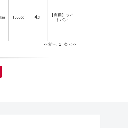
【商用】ライ
4
0km
1500cc
点
トバン
<<前へ
1
次へ>>