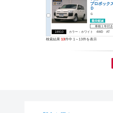
プロボック
Ｄ
Ｇ
車検１年付き
18910
カラー：ホワイト
4WD
AT
検索結果
13
件中 1～13件を表示