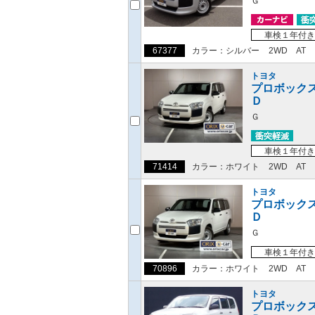
Ｇ
車検１年付き
67377
カラー：シルバー
2WD
AT
トヨタ
プロボック
Ｄ
Ｇ
車検１年付き
71414
カラー：ホワイト
2WD
AT
トヨタ
プロボック
Ｄ
Ｇ
車検１年付き
70896
カラー：ホワイト
2WD
AT
トヨタ
プロボック