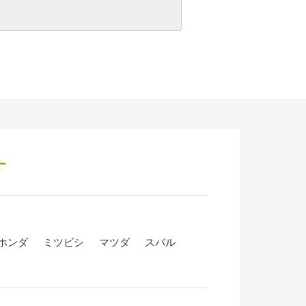
す
ホンダ
ミツビシ
マツダ
スバル