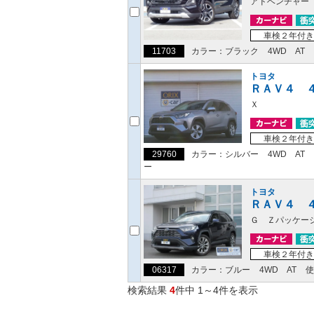
アドベンチャー
車検２年付き
11703
カラー：ブラック
4WD
AT
トヨタ
ＲＡＶ４ 
Ｘ
車検２年付き
29760
カラー：シルバー
4WD
AT
ー
トヨタ
ＲＡＶ４ 
Ｇ Ｚパッケー
車検２年付き
06317
カラー：ブルー
4WD
AT
使
検索結果
4
件中 1～4件を表示