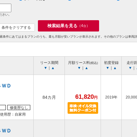
ださい。
検索結果を見る
（
4
）
台
条件をクリアする
索条件にあてはまるプランのうち、最も月額が安いプランが表示されます。その他のプランは車両
リース期間
月額リース料
初度登録
走行
(税込)
▼
｜
▲
▼
｜
▲
▼
｜
▲
▼
｜
４ＷＤ
61,820
84カ月
2019年
20,00
円
修復歴なし
使用歴：自家用
４ＷＤ