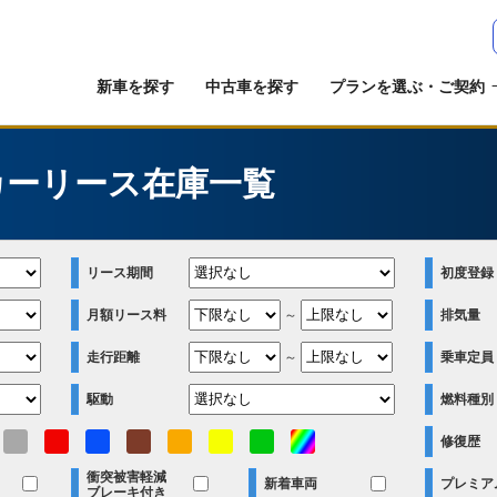
新車を探す
中古車を探す
プランを選ぶ・ご契約
カーリース在庫一覧
リース期間
初度登録
月額リース料
～
排気量
走行距離
～
乗車定員
駆動
燃料種別
修復歴
衝突被害軽減
新着車両
プレミア
ブレーキ付き