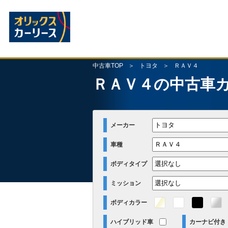
中古車TOP
トヨタ
ＲＡＶ４
ＲＡＶ４の中古車
メーカー
車種
ボディタイプ
ミッション
ボディカラー
ハイブリッド車
カーナビ付き