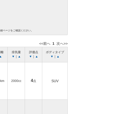
詳細ページをご確認ください。
<<前へ
1
次へ>>
距離
排気量
評価点
ボディタイプ
▲
▼
｜
▲
▼
｜
▲
▼
｜
▲
4
SUV
0km
2000cc
点