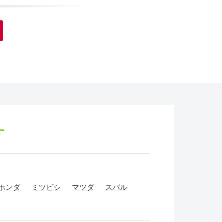
す
ホンダ
ミツビシ
マツダ
スバル