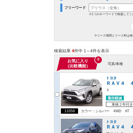
フリーワード
※1つのキーワードで検索してく
※リース期間とリース料は検
検索結果
4
件中 1～4件を表示
0
お気に入り
写真/車種
（比較機能）
トヨタ
ＲＡＶ４ 
Ｘ
車検２年付き
13358
カラー：シルバー
4WD
AT
トヨタ
ＲＡＶ４ 