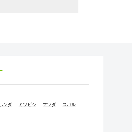
す
ホンダ
ミツビシ
マツダ
スバル