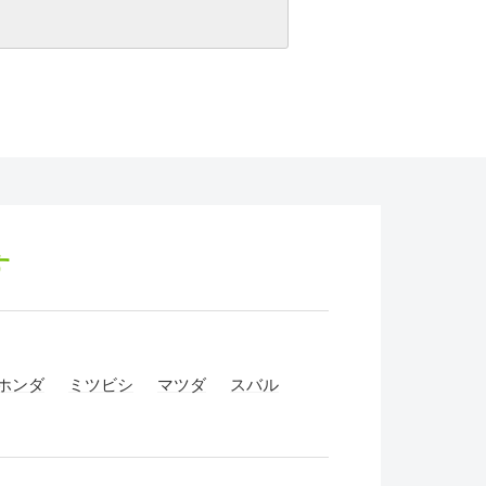
す
ホンダ
ミツビシ
マツダ
スバル