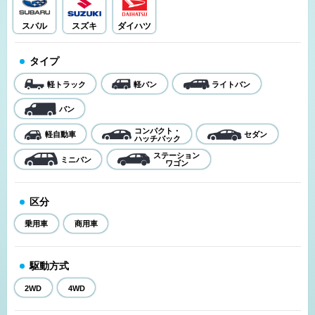
スバル
スズキ
ダイハツ
タイプ
軽トラック
軽バン
ライトバン
バン
コンパクト・
軽自動車
セダン
ハッチバック
ステーション
ミニバン
ワゴン
区分
乗用車
商用車
駆動方式
2WD
4WD