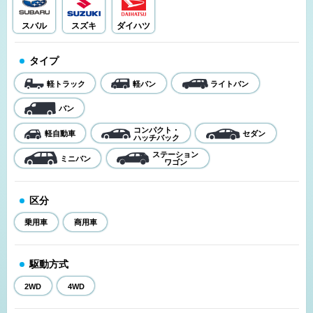
スバル
スズキ
ダイハツ
タイプ
軽トラック
軽バン
ライトバン
バン
コンパクト・
軽自動車
セダン
ハッチバック
ステーション
ミニバン
ワゴン
区分
乗用車
商用車
駆動方式
2WD
4WD