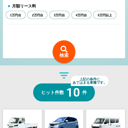
月額リース料
1万円台
2万円台
3万円台
4万円台
5万円以上
検索
上記の条件に
あてはまる車種です。
10
ヒット件数
件