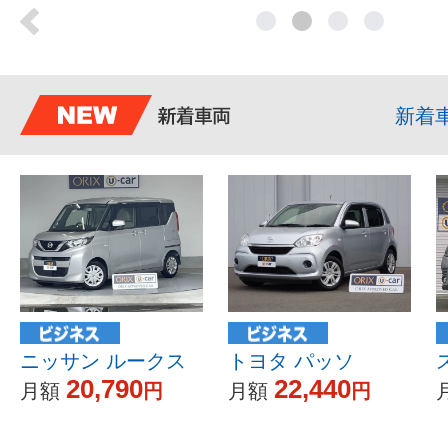
新着
ニッサン ルークス
トヨタ パッソ
20,790
22,440
月額
円
月額
円