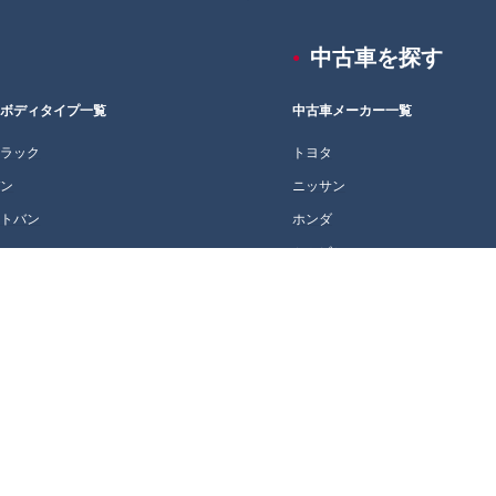
中古車を探す
車ボディタイプ一覧
中古車メーカー一覧
トラック
トヨタ
バン
ニッサン
イトバン
ホンダ
ン
ミツビシ
自動車
マツダ
ンパクト・ハッチバック
スバル
ダン
スズキ
ニバン
ダイハツ
テーションワゴン