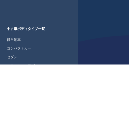
中古車ボディタイプ一覧
軽自動車
コンパクトカー
セダン
ステーションワゴン
ワゴン・ミニバン
軽バン
軽箱バン
軽トラック
ライトバン
箱バン(1BOX)