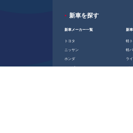
新車を探す
新車メーカー一覧
新
トヨタ
軽
ニッサン
軽
ホンダ
ラ
ミツビシ
バ
マツダ
軽
スバル
コ
スズキ
セ
ダイハツ
ミ
ス