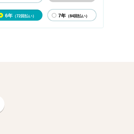
6年
7年
（72回払い）
（84回払い）