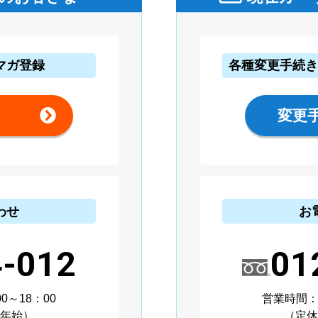
マガ登録
各種変更手続
変更
わせ
お
4-012
01
～18：00
営業時間：
年始）
（定