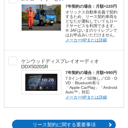
7年契約の場合：
月額+220円
オリックス自動車名義で契約
するため、リース契約車両を
どなたが運転していてもロー
ドサービスを利用できます。
※ JAFはいまのりイレブンで
はお申込みいただけません。
メーカーHPまたは詳細
ケンウッドディスプレイオーディオ
DDX5020SR
7年契約の場合：
月額+990円
7.0インチ／SD無し／CD・D
VD・Bluetooth有り
「Apple CarPlay」「Android
Auto™」対応
メーカーHPまたは詳細
リース契約に関する重要事項