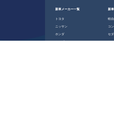
新車メーカー一覧
新
トヨタ
軽
ニッサン
コ
ホンダ
セ
ミツビシ
ミ
マツダ
ス
スバル
SU
スズキ
ク
ダイハツ