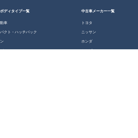
車ボディタイプ一覧
中古車メーカー一覧
自動車
トヨタ
ンパクト・ハッチバック
ニッサン
ダン
ホンダ
ニバン
ミツビシ
テーションワゴン
マツダ
V・クロカン
スバル
ーペ・オープン
スズキ
ダイハツ