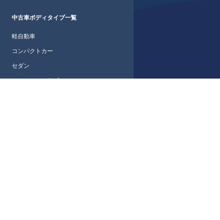
中古車ボディタイプ一覧
軽自動車
コンパクトカー
セダン
ステーションワゴン
ワゴン・ミニバン
SUV