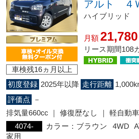
アルト ４
ハイブリッド 
21,780
月額
リース期間108
車検残16ヵ月以上
初度登録
2025年以降
走行距離
1,00
評価点
－
排気量660cc ｜ 修復歴なし ｜ 軽自動
4074-
カラー：ブラウン
4WD
A
家用