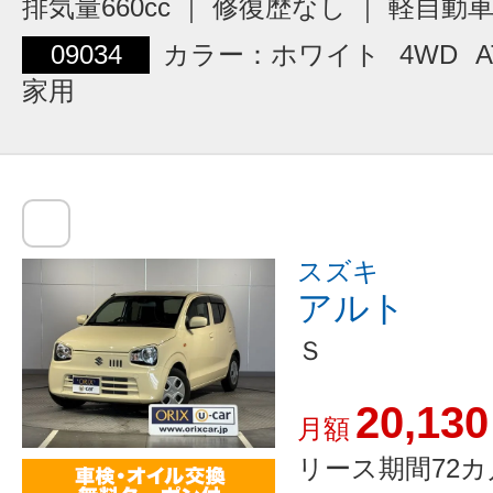
排気量660cc ｜ 修復歴なし ｜ 軽自動
09034
カラー：ホワイト
4WD
A
家用
スズキ
アルト
Ｓ
20,130
月額
リース期間72カ