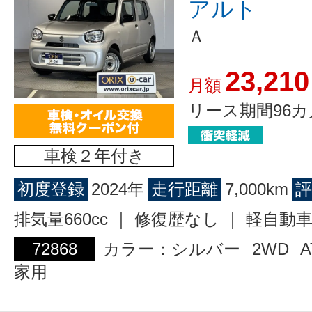
アルト
Ａ
23,210
月額
リース期間96カ
車検２年付き
初度登録
2024年
走行距離
7,000km
評
排気量660cc ｜ 修復歴なし ｜ 軽自動
72868
カラー：シルバー
2WD
A
家用