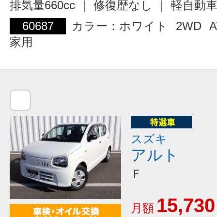
排気量660cc ｜ 修復歴なし ｜ 軽自動
60687
カラー：ホワイト
2WD
A
家用
スズキ
アルト
Ｆ
15,730
月額