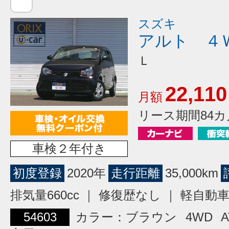
スズキ
アルト ４
Ｌ
22,110
月額
リース期間84カ
車検２年付き
初度登録
2020年
走行距離
35,000km
排気量660cc ｜ 修復歴なし ｜ 軽自動
54603
カラー：ブラウン
4WD
A