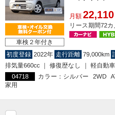
22,110
月額
リース期間72カ
車検２年付き
初度登録
2022年
走行距離
79,000km
排気量660cc ｜ 修復歴なし ｜ 軽自動
04718
カラー：シルバー
2WD
A
家用