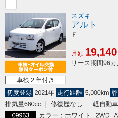
スズキ
アルト
Ｆ
19,140
月額
リース期間96カ
車検２年付き
初度登録
2021年
走行距離
5,000km
評
排気量660cc ｜ 修復歴なし ｜ 軽自動
09963
カラー：ホワイト
2WD
A