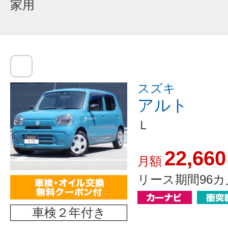
家用
スズキ
アルト
Ｌ
22,660
月額
リース期間96カ
車検２年付き