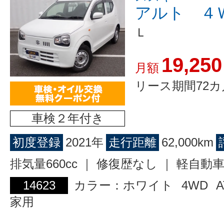
アルト ４
Ｌ
19,250
月額
リース期間72カ
車検２年付き
初度登録
2021年
走行距離
62,000km
排気量660cc ｜ 修復歴なし ｜ 軽自動
14623
カラー：ホワイト
4WD
A
家用