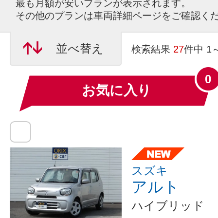
最も月額が安いプランが表示されます。
その他のプランは車両詳細ページをご確認く
並べ替え
検索結果
27
件中 1
0
お気に入り
スズキ
アルト
ハイブリッド 