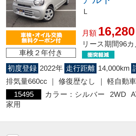
Ｌ
16,280
月額
リース期間96カ
車検２年付き
初度登録
2022年
走行距離
14,000km
排気量660cc ｜ 修復歴なし ｜ 軽自動
15495
カラー：シルバー
2WD
A
家用