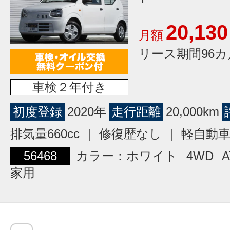
20,130
月額
リース期間96カ
車検２年付き
初度登録
2020年
走行距離
20,000km
排気量660cc ｜ 修復歴なし ｜ 軽自動
56468
カラー：ホワイト
4WD
A
家用