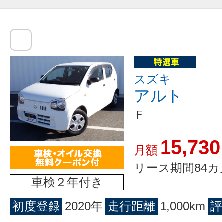
スズキ
アルト
Ｆ
15,730
月額
リース期間84カ
車検２年付き
初度登録
2020年
走行距離
1,000km
評