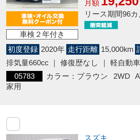
19,250
月額
リース期間96カ
車検２年付き
初度登録
2020年
走行距離
15,000km
排気量660cc ｜ 修復歴なし ｜ 軽自動
05783
カラー：ブラウン
2WD
A
家用
スズキ