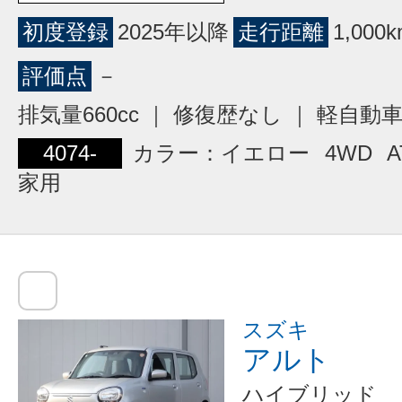
初度登録
2025年以降
走行距離
1,00
評価点
－
排気量660cc ｜ 修復歴なし ｜ 軽自動
4074-
カラー：イエロー
4WD
A
家用
スズキ
アルト
ハイブリッド 