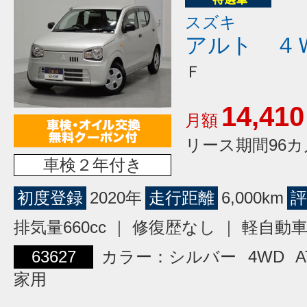
スズキ
アルト ４
Ｆ
14,410
月額
リース期間96カ
車検２年付き
初度登録
2020年
走行距離
6,000km
評
排気量660cc ｜ 修復歴なし ｜ 軽自動
63627
カラー：シルバー
4WD
A
家用