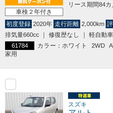
リース期間84カ
車検２年付き
初度登録
2020年
走行距離
2,000km
評
排気量660cc ｜ 修復歴なし ｜ 軽自動
61784
カラー：ホワイト
2WD
A
家用
スズキ
アルト