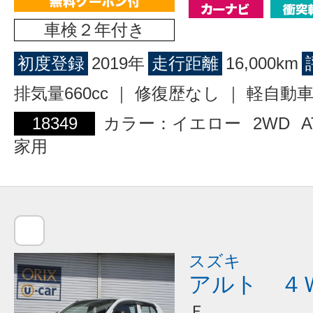
車検２年付き
初度登録
2019年
走行距離
16,000km
排気量660cc ｜ 修復歴なし ｜ 軽自動
18349
カラー：イエロー
2WD
A
家用
スズキ
アルト ４
Ｆ