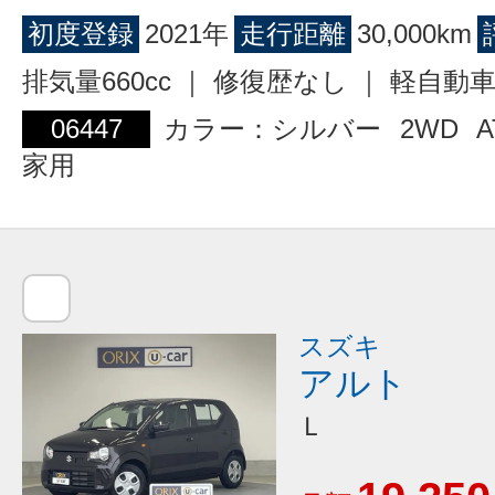
初度登録
2021年
走行距離
30,000km
排気量660cc ｜ 修復歴なし ｜ 軽自動
06447
カラー：シルバー
2WD
A
家用
スズキ
アルト
Ｌ