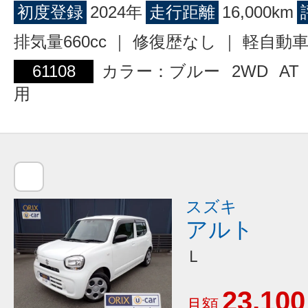
初度登録
2024年
走行距離
16,000km
排気量660cc ｜ 修復歴なし ｜ 軽自動
61108
カラー：ブルー
2WD
AT
用
スズキ
アルト
Ｌ
23,100
月額