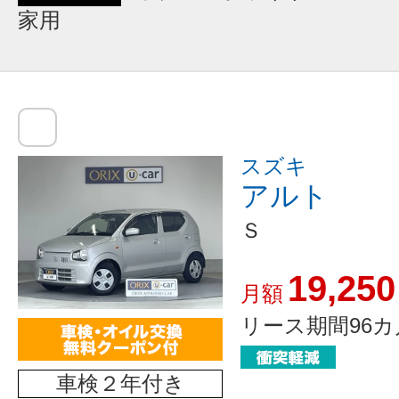
家用
スズキ
アルト
Ｓ
19,250
月額
リース期間96カ
車検２年付き