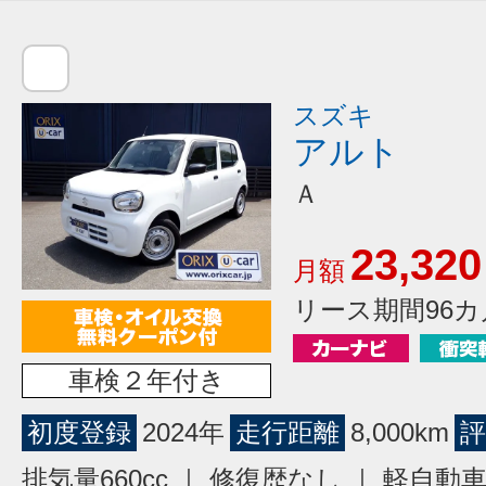
スズキ
アルト
Ａ
23,320
月額
リース期間96カ
車検２年付き
初度登録
2024年
走行距離
8,000km
評
排気量660cc ｜ 修復歴なし ｜ 軽自動