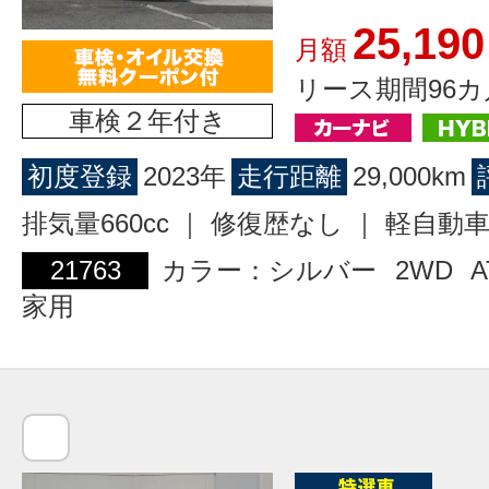
25,190
月額
リース期間96カ
車検２年付き
初度登録
2023年
走行距離
29,000km
排気量660cc ｜ 修復歴なし ｜ 軽自動
21763
カラー：シルバー
2WD
A
家用