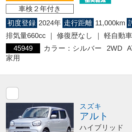
車検２年付き
初度登録
2024年
走行距離
11,000km
排気量660cc ｜ 修復歴なし ｜ 軽自動
45949
カラー：シルバー
2WD
A
家用
スズキ
アルト
ハイブリッド 