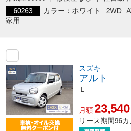
60263
カラー：ホワイト
2WD
A
家用
スズキ
アルト
Ｌ
23,540
月額
リース期間96カ