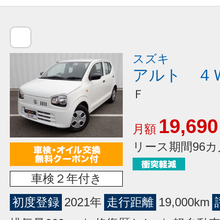
スズキ
アルト ４
Ｆ
19,690
月額
リース期間96カ
車検２年付き
初度登録
2021年
走行距離
19,000km