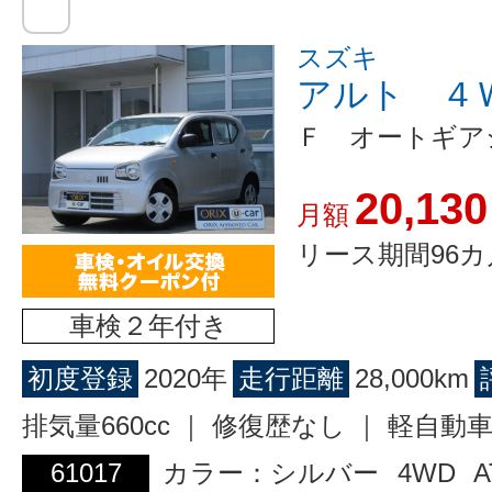
スズキ
アルト ４
Ｆ オートギア
20,130
月額
リース期間96カ
車検２年付き
初度登録
2020年
走行距離
28,000km
排気量660cc ｜ 修復歴なし ｜ 軽自動
61017
カラー：シルバー
4WD
A