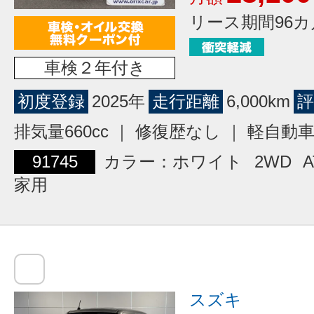
リース期間96カ
車検２年付き
初度登録
2025年
走行距離
6,000km
評
排気量660cc ｜ 修復歴なし ｜ 軽自動
91745
カラー：ホワイト
2WD
A
家用
スズキ