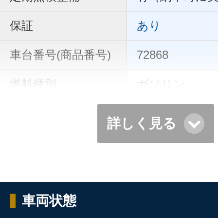
保証
あり
車台番号(商品番号)
72868
燃料種別
ガソリン
詳しく見る
車両状態