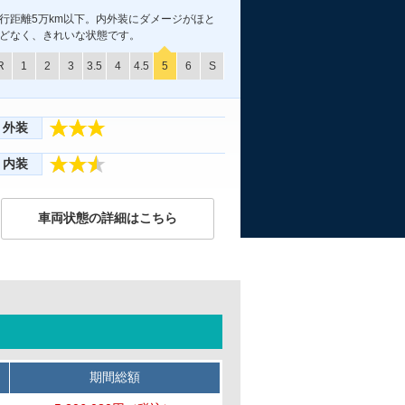
行距離5万km以下。内外装にダメージがほと
どなく、きれいな状態です。
R
1
2
3
3.5
4
4.5
5
6
S
外装
内装
車両状態の詳細はこちら
期間総額