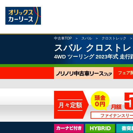
中古車TOP
スバル
クロストレック
スバル
クロストレ
4WD
ツーリング
2023年式
走行距
フェア
月々定額
ファイナンスリ