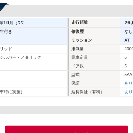
10
26,
走行距離
年
月（R5）
年付き
修復歴
なし
ミッション
AT
リッド
排気量
200
シルバー・メタリック
乗車定員
5
ドア数
5
型式
5AA
保証
あり
車時に実施）
延長保証（有料）
あり