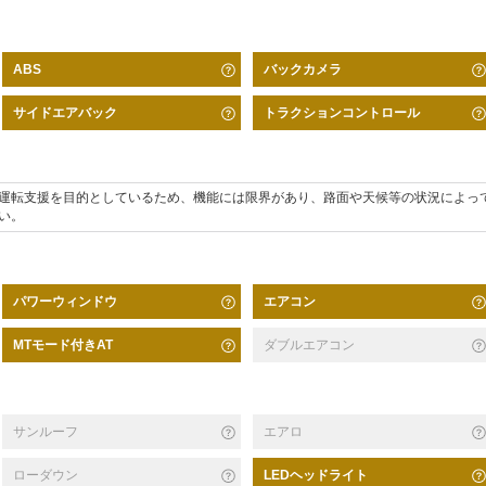
バックカメラ
ABS
サイドエアバック
トラクションコントロール
運転支援を目的としているため、機能には限界があり、路面や天候等の状況によっ
い。
パワーウィンドウ
エアコン
MTモード付きAT
ダブルエアコン
サンルーフ
エアロ
ローダウン
LEDヘッドライト