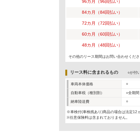
96カ月（96回払い）
84カ月（84回払い）
72カ月（72回払い）
60カ月（60回払い）
48カ月（48回払い）
その他のリース期間はお問い合わせくださ
リース料に含まれるもの
○が付
○
車両本体価格
自動車税（種別割）
○全期間
○
納車陸送費
※車検付(車検残あり)商品の場合は法定1
※任意保険料は含まれておりません。