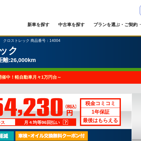
新車を探す
中古車を探す
プランを選ぶ・ご契約
クロストレック 商品番号：14004
ック
離:26,000km
開催中！軽自動車月々1万円台～
税金コミコミ
1年保証
最後はもらえる
ース
月々均等96回払い