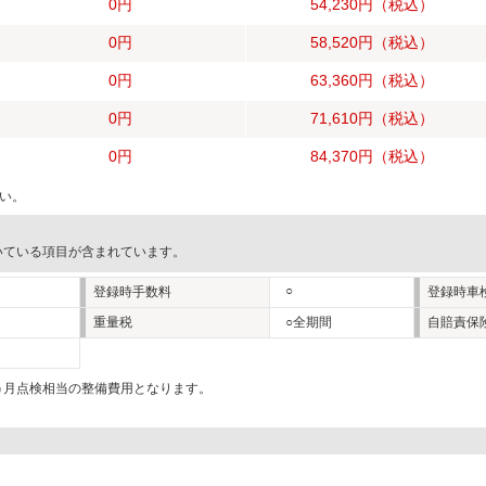
0円
54,230円
（税込）
0円
58,520円
（税込）
0円
63,360円
（税込）
0円
71,610円
（税込）
0円
84,370円
（税込）
い。
いている項目が含まれています。
○
登録時手数料
登録時車
重量税
○全期間
自賠責保
2ヵ月点検相当の整備費用となります。