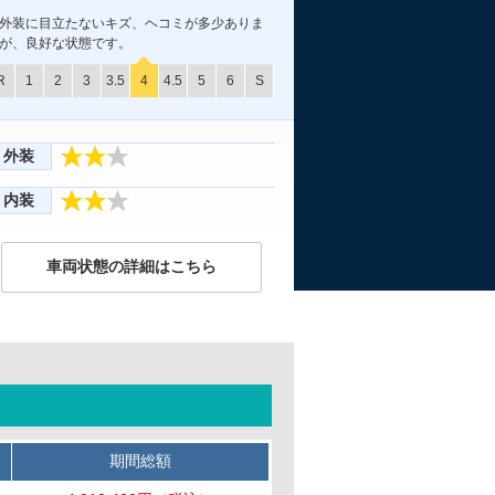
外装に目立たないキズ、ヘコミが多少ありま
が、良好な状態です。
R
1
2
3
3.5
4
4.5
5
6
S
外装
内装
車両状態の詳細はこちら
期間総額