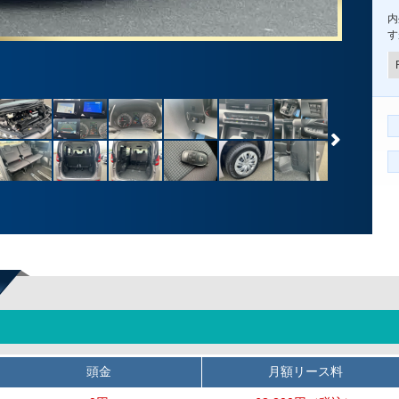
内
す
頭金
月額リース料