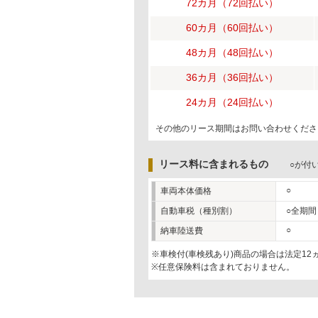
72カ月（72回払い）
60カ月（60回払い）
48カ月（48回払い）
36カ月（36回払い）
24カ月（24回払い）
その他のリース期間はお問い合わせくださ
リース料に含まれるもの
○が付
○
車両本体価格
自動車税（種別割）
○全期間
○
納車陸送費
※車検付(車検残あり)商品の場合は法定1
※任意保険料は含まれておりません。