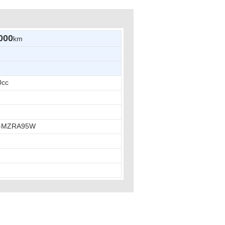
000
km
0cc
-MZRA95W