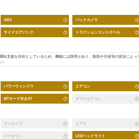
バックカメラ
ABS
サイドエアバック
トラクションコントロール
運転支援を目的としているため、機能には限界があり、路面や天候等の状況によっ
い。
パワーウィンドウ
エアコン
MTモード付きAT
ダブルエアコン
サンルーフ
エアロ
ローダウン
LEDヘッドライト