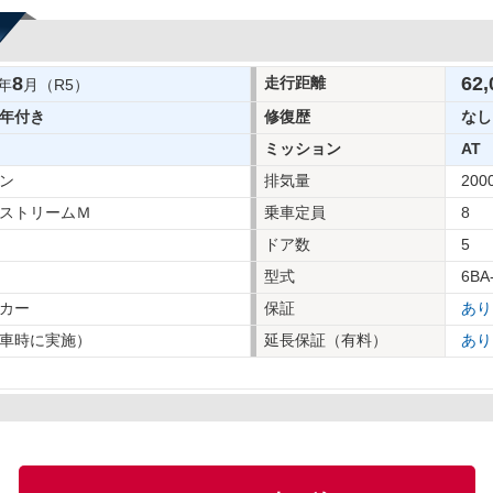
8
62,
走行距離
年
月（R5）
年付き
修復歴
なし
ミッション
AT
ン
排気量
200
ストリームＭ
乗車定員
8
ドア数
5
型式
6BA
カー
保証
あり
車時に実施）
延長保証（有料）
あり