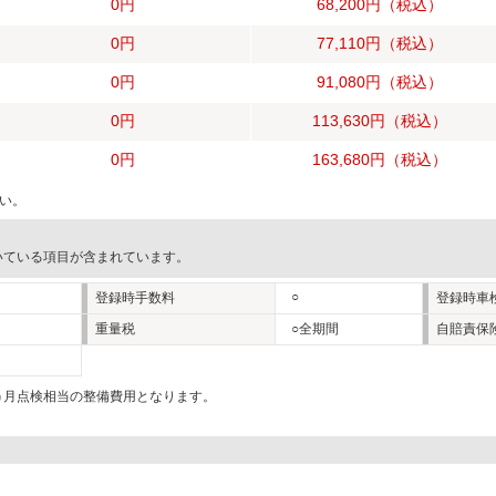
0円
68,200円
（税込）
0円
77,110円
（税込）
0円
91,080円
（税込）
0円
113,630円
（税込）
0円
163,680円
（税込）
い。
いている項目が含まれています。
○
登録時手数料
登録時車
重量税
○全期間
自賠責保
2ヵ月点検相当の整備費用となります。