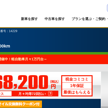
新車を探す
中古車を探す
プランを選ぶ・ご契約
番号：14229
00km
開催中！軽自動車月々1万円台～
税金コミコミ
1年保証
最後はもらえる
ース
月々均等72回払い