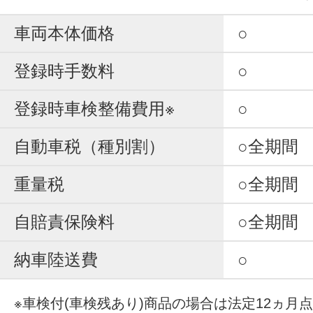
車両本体価格
○
登録時手数料
○
登録時車検整備費用※
○
自動車税（種別割）
○全期間
重量税
○全期間
自賠責保険料
○全期間
納車陸送費
○
※車検付(車検残あり)商品の場合は法定12ヵ月