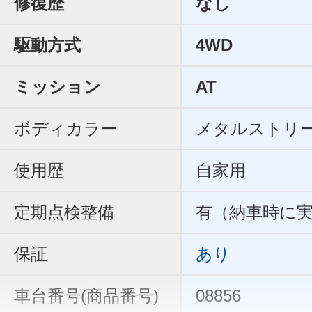
修復歴
なし
駆動方式
4WD
ミッション
AT
ボディカラー
メタルストリ
使用歴
自家用
定期点検整備
有（納車時に
保証
あり
車台番号(商品番号)
08856