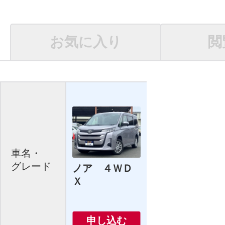
お気に入り
閲
車名・
グレード
ノア ４ＷＤ
Ｘ
申し込む