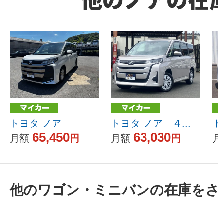
トヨタ ノア
トヨタ ノア ４...
65,450
63,030
月額
円
月額
円
他のワゴン・ミニバンの在庫を