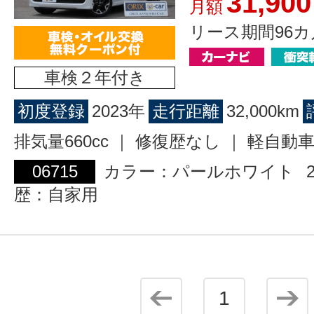
31,900
月額
リース期間96カ
車検２年付き
初度登録
2023年
走行距離
32,000km
排気量660cc ｜ 修復歴なし ｜ 軽自動
06715
カラー：パールホワイト
歴：自家用
1